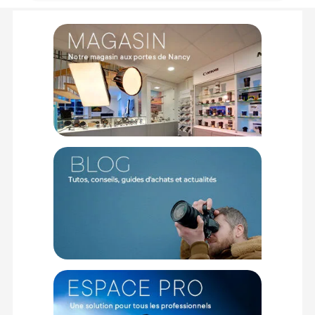
Conseils d'utilisation :
Stockage prolongé :
Les rouleaux de papier de fonds
doivent être
stockés à la verticale en cas de non-
utilisation prolongée
(plus de 7 jours). C’est une étape très
importante pour éviter que le fond ne subisse des
déformations avec le temps.
Renforcement rigidité :
Afin d'augmenter la rigidité et
la durée de vie de vos fonds, nous vous recommandons
l'utilisation d'
un mandrin en aluminium.
Voici une
référence pouvant convenir à vos besoins :
Manfrotto
Lighting Alu-core 2,75m
.
Points forts du fond papier Savage 2,72x11m Blue Jean :
Teinte Blue Jean moderne valorisant les portraits lifestyle
Largeur de 2,72 mètres accordant une liberté absolue de
cadrage
Rouleau de 11 mètres garantissant un fond
perpétuellement propre
Grammage épais de 163 grammes assurant un tombé
lourd sans plis