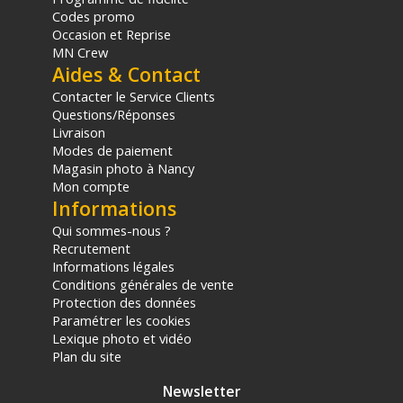
Codes promo
Occasion et Reprise
Caractéristiques du fond papier Savage 2,72x11m Blue
MN Crew
Jean :
Aides & Contact
Dimensions : 2,72 x 11 mètres
Contacter le Service Clients
Format : Large
Questions/Réponses
Couleur : Blue Jean (Bleu denim / Bleu chiné)
Livraison
Diamètre intérieur du mandrin : 5 centimètres
Modes de paiement
Grammage : Environ 163 grammes par mètre carré
Magasin photo à Nancy
Composition : 75 % de matériaux recyclés
Mon compte
Stockage recommandé : Verticalement uniquement pour
Informations
éviter le gondolage
Qui sommes-nous ?
Recrutement
CONTENU DU CARTON
Informations légales
1x Rouleau fond papier Savage 2,72 x 11 m Blue Jean
Conditions générales de vente
Offre valable jusqu'au 06-08-2026 inclus.
Protection des données
Paramétrer les cookies
Lexique photo et vidéo
Code EAN Savage fond papier 2,72x11m Blue Jean - Fond
Plan du site
papier - Achat & prix :
731409564120
Garantie 2 ans
Newsletter