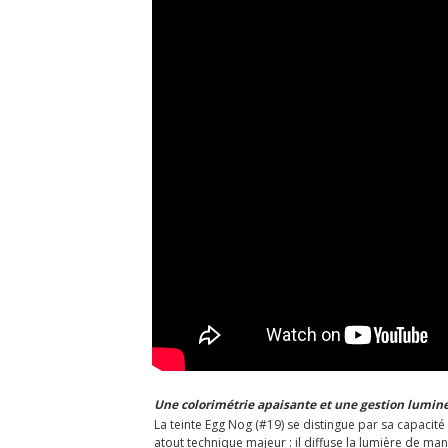
Une colorimétrie apaisante et une gestion lumi
La teinte Egg Nog (#19) se distingue par sa capacité 
atout technique majeur : il diffuse la lumière de ma