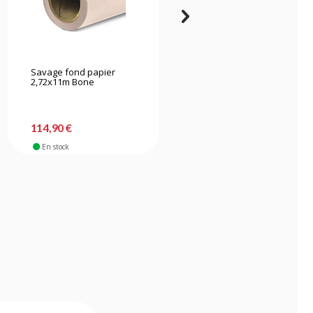
Savage fond papier
Savage fond papier
2,72x11m Bone
2,72x11m Primary Red
114,90 €
114,90 €
En stock
En stock