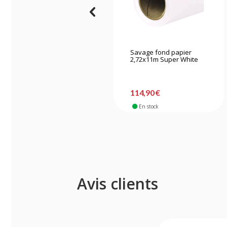
Savage fond papier
2,72x11m Super White
114,90 €
En stock
Avis clients