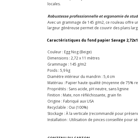
locales.
Robustesse professionnelle et ergonomie de stud
Avec un grammage de 145 g/m2, ce rouleau offre une
largeur généreuse permet de couvrir des plans larges
Caractéristiques du fond papier Savage 2,72x
Couleur : Egg Nog (Beige)
Dimensions : 2,72 x 11 mètres
Grammage : 145 g/m2
Poids : 5,9 kg
Diamètre intérieur du mandrin : 5,4 cm
Matériau : Papier haute qualité (moyenne de 75% re
Propriétés : Sans acide, pH neutre, sans lignine
Finition : Mate, non réfléchissante, grain fin
Origine : Fabriqué aux USA
Recyclable : Oui (100%)
Stockage : À la verticale (recommandé pour préserv
Installation : Utilisation de pinces conseillée pour s