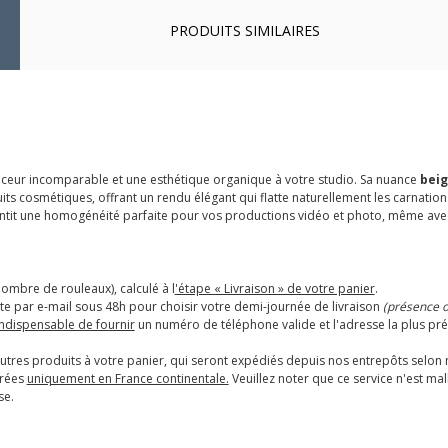
PRODUITS SIMILAIRES
eur incomparable et une esthétique organique à votre studio. Sa nuance
bei
ts cosmétiques, offrant un rendu élégant qui flatte naturellement les carnatio
arantit une homogénéité parfaite pour vos productions vidéo et photo, même ave
nombre de rouleaux), calculé à l
'étape « Livraison » de votre panier
.
e par e-mail sous 48h pour choisir votre demi-journée de livraison
(présence ob
 indispensable de fournir
un numéro de téléphone valide et l'adresse la plus pré
tres produits à votre panier, qui seront expédiés depuis nos entrepôts selon
urées
uniquement en France continentale.
Veuillez noter que ce service n'est m
se.