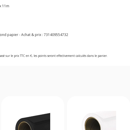
 x 11m
nd papier - Achat & prix :
731409554732
asé sur le prix TTC en €, les points seront effectivement calculés dans le panier.