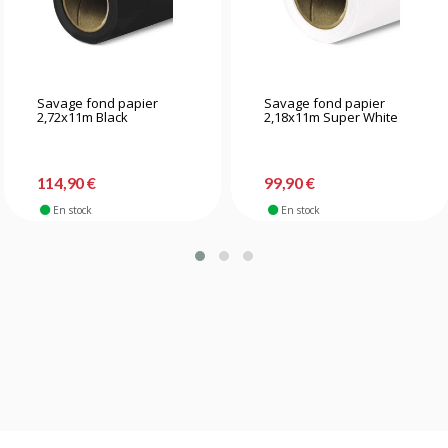
Savage fond papier
Savage fond papier
2,72x11m Black
2,18x11m Super White
114,90 €
99,90 €
En stock
En stock