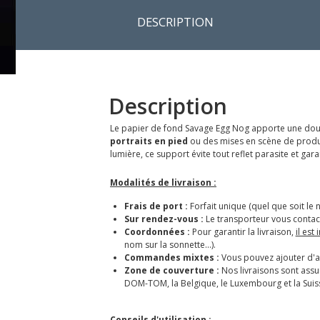
DESCRIPTION
Description
Le papier de fond Savage Egg Nog apporte une douc
portraits en pied
ou des mises en scène de produi
lumière, ce support évite tout reflet parasite et g
Modalités de livraison :
Frais de port :
Forfait unique (quel que soit le 
Sur rendez-vous :
Le transporteur vous contact
Coordonnées :
Pour garantir la livraison,
il est
nom sur la sonnette...).
Commandes mixtes :
Vous pouvez ajouter d'au
Zone de couverture :
Nos livraisons sont ass
DOM-TOM, la Belgique, le Luxembourg et la Suis
Conseils d'utilisation :