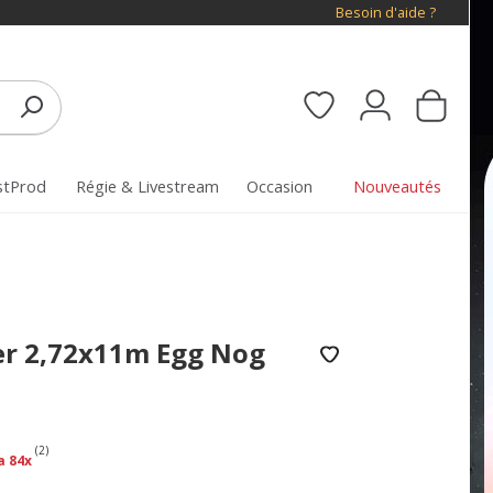
Besoin d'aide ?
stProd
Régie & Livestream
Occasion
Nouveautés
er 2,72x11m Egg Nog
(2)
a 84x