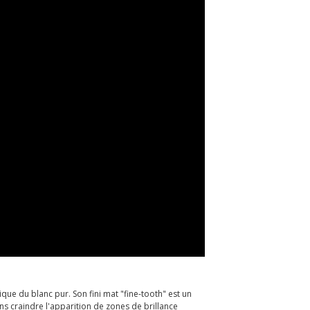
ique du blanc pur. Son fini mat "fine-tooth" est un
ns craindre l'apparition de zones de brillance