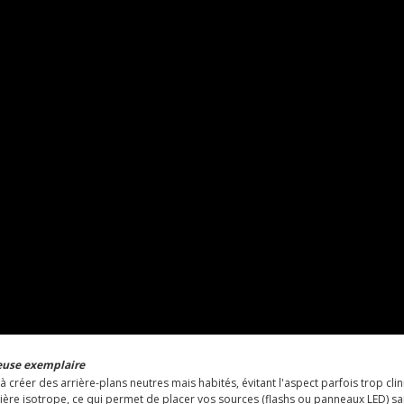
neuse exemplaire
à créer des arrière-plans neutres mais habités, évitant l'aspect parfois trop clin
nière isotrope, ce qui permet de placer vos sources (flashs ou panneaux LED) sa