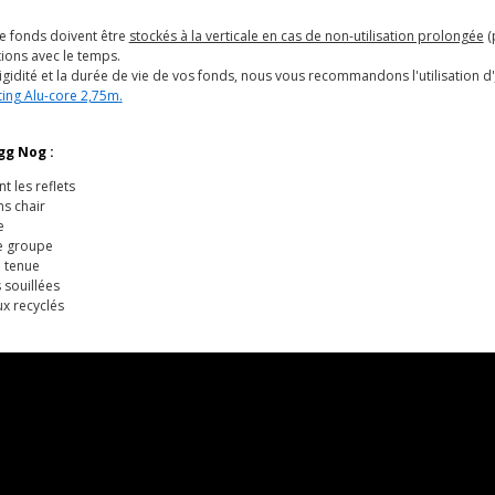
e fonds doivent être
stockés à la verticale en cas de non-utilisation prolongée
(
ions avec le temps.
igidité et la durée de vie de vos fonds, nous vous recommandons l'utilisation d'
ting Alu-core 2,75m
.
gg Nog :
 les reflets
ns chair
e
e groupe
e tenue
 souillées
x recyclés