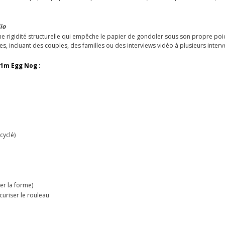
io
 rigidité structurelle qui empêche le papier de gondoler sous son propre poids
, incluant des couples, des familles ou des interviews vidéo à plusieurs interv
11m Egg Nog :
cyclé)
er la forme)
écuriser le rouleau