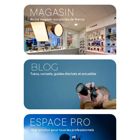
Stockage prolongé :
Les rouleaux de papier de fonds
doivent être
stockés à la verticale en cas de non-
utilisation prolongée
(plus de 7 jours). C’est une étape très
importante pour éviter que le fond ne subisse des
déformations avec le temps.
Renforcement rigidité :
Afin d'augmenter la rigidité et
la durée de vie de vos fonds, nous vous recommandons
l'utilisation d'
un mandrin en aluminium.
Voici une
référence pouvant convenir à vos besoins :
Manfrotto
Lighting Alu-core 2,75m
.
Points forts du Savage fond papier 2,72x11m Mint
Green :
Surface mate non réfléchissante pour un éclairage
maîtrisé
Texture grain fin offrant un rendu professionnel
homogène
Dimensions idéales pour les portraits de groupe ou
famille
Matériau recyclable fabriqué à partir de ressources
recyclées