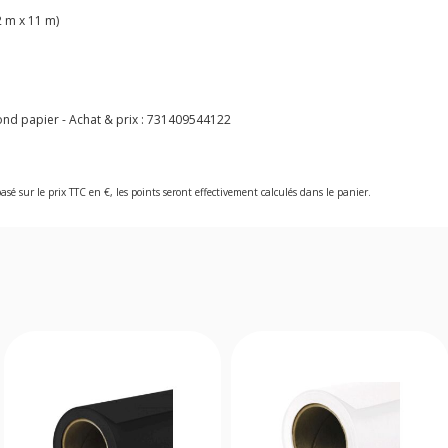
 m x 11 m)
d papier - Achat & prix :
731409544122
asé sur le prix TTC en €, les points seront effectivement calculés dans le panier.