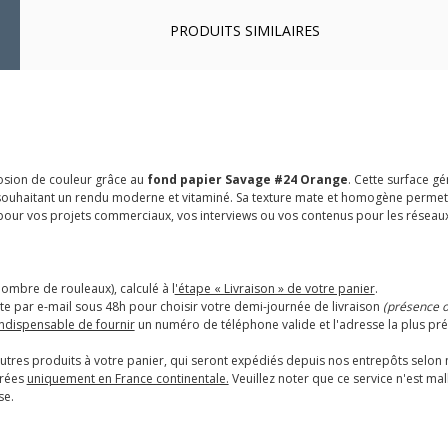
PRODUITS SIMILAIRES
osion de couleur grâce au
fond papier Savage #24 Orange
. Cette surface 
ouhaitant un rendu moderne et vitaminé. Sa texture mate et homogène permet d
pour vos projets commerciaux, vos interviews ou vos contenus pour les réseaux
nombre de rouleaux), calculé à l
'étape « Livraison » de votre panier
.
e par e-mail sous 48h pour choisir votre demi-journée de livraison
(présence ob
 indispensable de fournir
un numéro de téléphone valide et l'adresse la plus pré
tres produits à votre panier, qui seront expédiés depuis nos entrepôts selon
urées
uniquement en France continentale.
Veuillez noter que ce service n'est m
se.