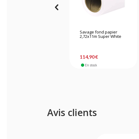
Savage fond papier
2,72x11m Super White
114,90 €
En stock
Avis clients