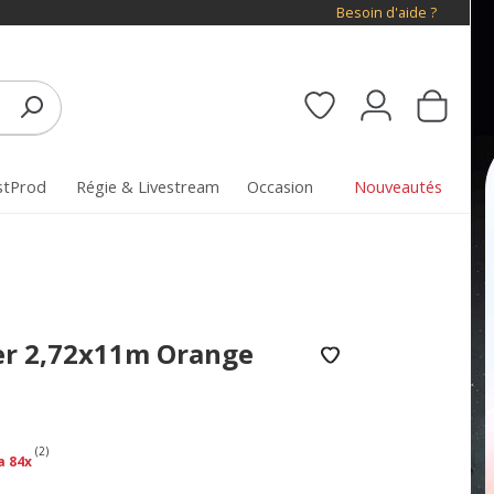
Besoin d'aide ?
stProd
Régie & Livestream
Occasion
Nouveautés
er 2,72x11m Orange
(2)
a 84x