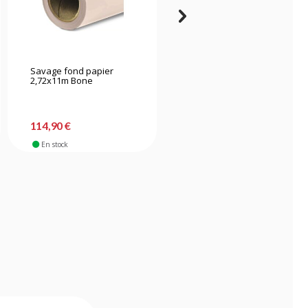
Savage fond papier
Savage fond papier
2,72x11m Bone
2,72x11m Primary Red
114,90 €
114,90 €
En stock
En stock