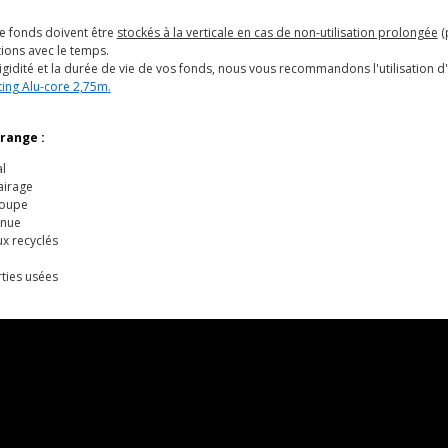
e fonds doivent être
stockés à la verticale en cas de non-utilisation prolongée
(
ions avec le temps.
igidité et la durée de vie de vos fonds, nous vous recommandons l'utilisation 
ting Alu-core 2,75m
.
range :
l
lairage
roupe
enue
x recyclés
ties usées