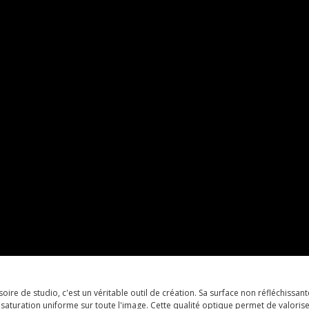
re de studio, c'est un véritable outil de création. Sa surface non réfléchissant
 saturation uniforme sur toute l'image. Cette qualité optique permet de valorise