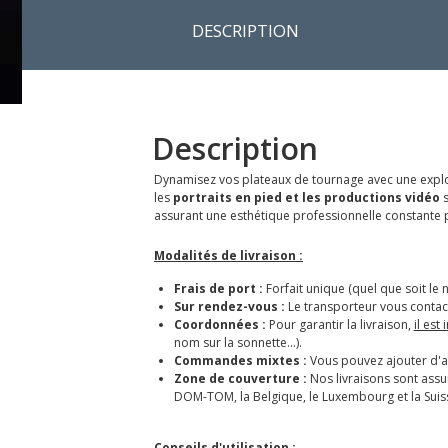
DESCRIPTION
Description
Dynamisez vos plateaux de tournage avec une expl
les
portraits en pied et les productions vidéo
s
assurant une esthétique professionnelle constante 
Modalités de livraison :
Frais de port :
Forfait unique (quel que soit le 
Sur rendez-vous :
Le transporteur vous contact
Coordonnées :
Pour garantir la livraison,
il est
nom sur la sonnette...).
Commandes mixtes :
Vous pouvez ajouter d'au
Zone de couverture :
Nos livraisons sont ass
DOM-TOM, la Belgique, le Luxembourg et la Suis
Conseils d'utilisation :