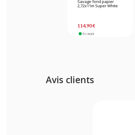
Savage fond papier
2,72x11m Super White
114,90 €
En stock
Avis clients