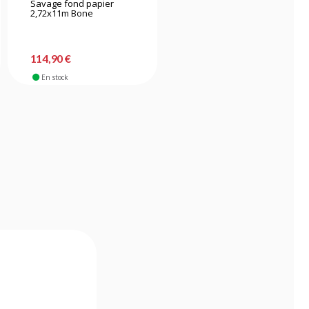
Savage fond papier
Savage fond papier
2,72x11m Bone
2,72x11m Primary Red
114,90 €
114,90 €
En stock
En stock