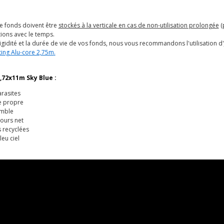
e fonds doivent être
stockés à la verticale en cas de non-utilisation prolongée
(
ions avec le temps.
igidité et la durée de vie de vos fonds, nous vous recommandons l'utilisation d'
ting Alu-core 2,75m
.
,72x11m Sky Blue :
arasites
e propre
emble
ours net
 recyclées
leu ciel