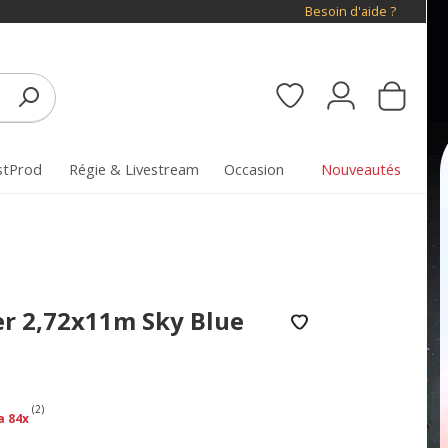
Besoin d'aide ?
stProd
Régie & Livestream
Occasion
Nouveautés
er 2,72x11m Sky Blue
(2)
a 84x