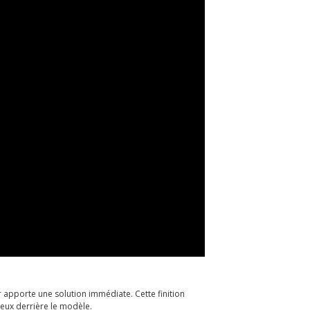
r apporte une solution immédiate. Cette finition
eux derrière le modèle.