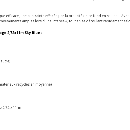
e efficace, une contrainte effacée par la praticité de ce fond en rouleau. Avec 
es mouvements amples lors d'une interview, tout en se déroulant rapidement selo
age 2,72x11m Sky Blue :
neutre)
 matériaux recyclés en moyenne)
e 2,72 x 11 m