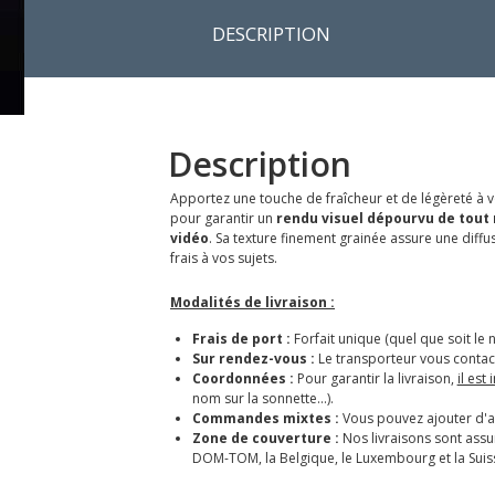
DESCRIPTION
Description
Apportez une touche de fraîcheur et de légèreté à 
pour garantir un
rendu visuel dépourvu de tout 
vidéo
. Sa texture finement grainée assure une diffu
frais à vos sujets.
Modalités de livraison :
Frais de port :
Forfait unique (quel que soit le 
Sur rendez-vous :
Le transporteur vous contact
Coordonnées :
Pour garantir la livraison,
il est
nom sur la sonnette...).
Commandes mixtes :
Vous pouvez ajouter d'au
Zone de couverture :
Nos livraisons sont ass
DOM-TOM, la Belgique, le Luxembourg et la Suis