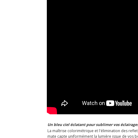
Un bleu ciel éclatant pour sublimer vos éclairage
La maîtrise colorimétrique et l'élimination des refl
mate capte uniformément la lumière issue de vos bo