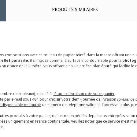
PRODUITS SIMILAIRES
vos compositions avec ce rouleau de papier teinté dans la masse offrant une n
reflet parasite
, il s'impose comme la surface incontournable pour la
photogr
sion douce de la lumière, vous offrant ainsi un arrière-plan épuré qui facilite l
nombre de rouleaux), calculé à l
'étape « Livraison » de votre panier
.
e par e-mail sous 48h pour choisir votre demi-journée de livraison
(présence ob
 indispensable de fournir
un numéro de téléphone valide et l'adresse la plus pré
tres produits à votre panier, qui seront expédiés depuis nos entrepôts selon
urées
uniquement en France continentale.
Veuillez noter que ce service n'est m
se.