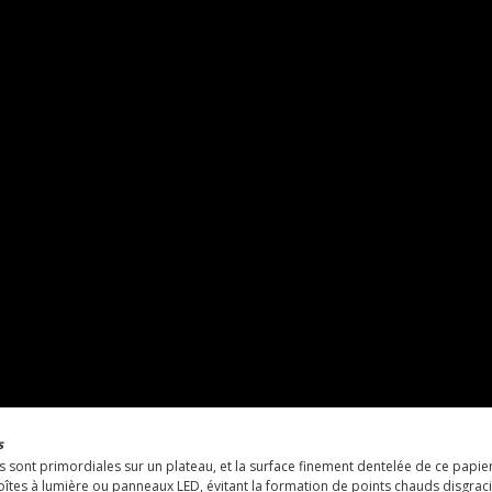
s
ets sont primordiales sur un plateau, et la surface finement dentelée de ce papie
îtes à lumière ou panneaux LED, évitant la formation de points chauds disgraci