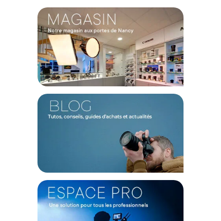
Stockage prolongé :
Les rouleaux de papier de fonds
doivent être
stockés à la verticale en cas de non-
utilisation prolongée
(plus de 7 jours). C’est une étape très
importante pour éviter que le fond ne subisse des
déformations avec le temps.
Renforcement rigidité :
Afin d'augmenter la rigidité et
la durée de vie de vos fonds, nous vous recommandons
l'utilisation d'
un mandrin en aluminium.
Voici une
référence pouvant convenir à vos besoins :
Manfrotto
Lighting Alu-core 2,75m
.
Points forts du fond papier Savage 2,72x11m Tv Gray :
Surface mate évitant tout reflet lumineux parasite
Grain fin idéal pour un rendu d'image professionnel
Déroulage simple pour un arrière-plan toujours propre
Papier robuste au rapport qualité prix très avantageux
Composition écologique intégrant des matériaux recyclés