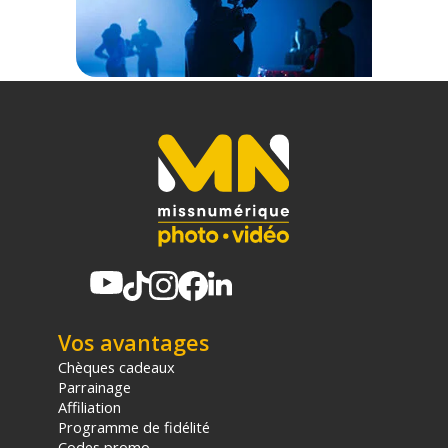
Une surface mate pour un éclairage maîtrisé
La texture finement grainée de ce papier garantit une
absorption optimale de la lumière, supprimant radicalement
les brillances indésirables lors de vos shootings. Que vous
utilisiez des flashs puissants ou des panneaux LED continus,
la teinte unie Gris TV offre une base colorimétrique neutre et
stable.
Praticité et conception éco-responsable
Vos avantages
Pensé pour le rythme exigeant des créateurs de contenu, ce
Chèques cadeaux
rouleau se déploie rapidement pour vous offrir une zone de
Parrainage
travail vierge à chaque nouvelle session. Lorsqu'une
extrémité est usée par les passages, il suffit de la découper
Affiliation
pour retrouver un fond impeccable, parfait pour les portraits
Programme de fidélité
de famille ou les prises de vue commerciales.
Codes promo