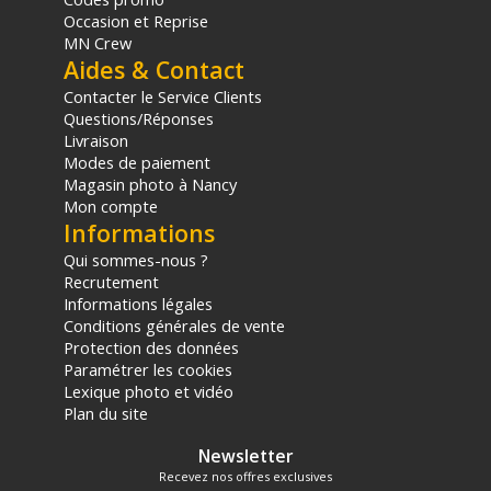
Occasion et Reprise
Caractéristiques du fond papier Savage 2,72x11m Tv
MN Crew
Gray :
Aides & Contact
Contacter le Service Clients
Couleur : Gris (TV Gray / #61)
Questions/Réponses
Dimensions : 2,72 m x 11 m
Livraison
Matériau : Papier (sans acide, sans lignine, pH neutre)
Modes de paiement
Surface : Grain fin, non réfléchissante
Magasin photo à Nancy
Fabrication : États-Unis (moyenne de 75 % de matériaux
Mon compte
recyclés)
Informations
Poids : 5,9 kg
Qui sommes-nous ?
Poids avec emballage : 5,9 kg
Recrutement
Informations légales
CONTENU DU CARTON
Conditions générales de vente
1x Rouleau de fond papier Savage TV Gray 2,72 m x 11 m
Protection des données
Offre valable jusqu'au 08-08-2026 inclus.
Paramétrer les cookies
Lexique photo et vidéo
Plan du site
Code EAN Savage fond papier 2,72x11m Tv Gray - Fond
papier - Achat & prix :
731409561129
Newsletter
Garantie 2 ans
Recevez nos offres exclusives