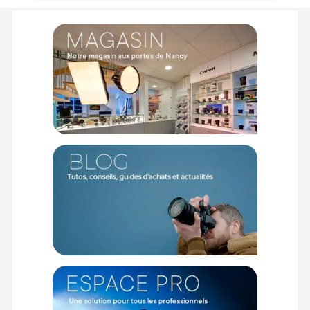
Conseils d'utilisation :
Stockage prolongé :
Les rouleaux de papier de fonds
doivent être
stockés à la verticale en cas de non-
utilisation prolongée
(plus de 7 jours). C’est une étape très
importante pour éviter que le fond ne subisse des
déformations avec le temps.
Renforcement rigidité :
Afin d'augmenter la rigidité et
la durée de vie de vos fonds, nous vous recommandons
l'utilisation d'
un mandrin en aluminium.
Voici une
référence pouvant convenir à vos besoins :
Manfrotto
Lighting Alu-core 2,75m
.
Points forts du fond papier Savage fond papier
2,72x11m Ultramarine :
Surface mate bloquant les reflets des flashs de studio
Grain fin garantissant un rendu lisse à l'image
Déroulement simple et découpe rapide après chaque
usage
Papier robuste de 145 GSM supportant le piétinement
Composition écologique intégrant des matériaux recyclés
Fabrication sans acide préservant l'éclat des couleurs