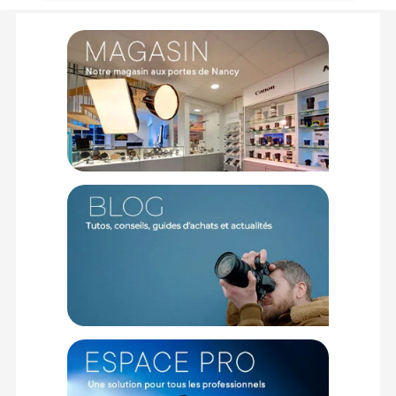
Stockage prolongé :
Les rouleaux de papier de fonds
doivent être
stockés à la verticale en cas de non-
utilisation prolongée
(plus de 7 jours). C’est une étape très
importante pour éviter que le fond ne subisse des
déformations avec le temps.
Renforcement rigidité :
Afin d'augmenter la rigidité et
la durée de vie de vos fonds, nous vous recommandons
l'utilisation d'
un mandrin en aluminium.
Voici une
référence pouvant convenir à vos besoins :
Manfrotto
Lighting Alu-core 2,75m
.
Points forts du fond papier 3,60x30m Storm Gray par
Savage :
Surface ultra large pour les prises de vues de groupes
Finition mate non réfléchissante pour un éclairage
homogène
Papier épais de 180 gsm résistant aux manipulations
Absence totale de plis pour un post-traitement simplifié
Teinte grise neutre polyvalente pour tout type de sujet
Matériau recyclable et respectueux de l'environnement
Conditionnement sur mandrin rigide évitant tout