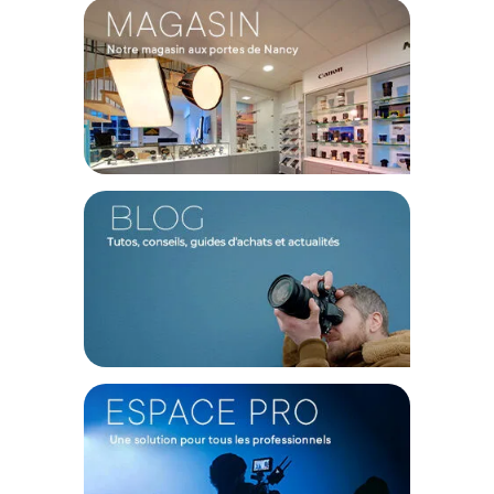
doivent être
stockés à la verticale en cas de non-
utilisation prolongée
(plus de 7 jours). C’est une étape très
importante pour éviter que le fond ne subisse des
déformations avec le temps.
Renforcement rigidité :
Afin d'augmenter la rigidité et
la durée de vie de vos fonds, nous vous recommandons
l'utilisation d'
un mandrin en aluminium.
Voici une
référence pouvant convenir à vos besoins :
Manfrotto
Lighting Alu-core 2,75m
.
Points forts du fond papier 3,60x30m Super White par
Savage :
Idéal pour photographier des groupes imposants
Surface mate évitant les reflets parasites
Grain fin facilitant un éclairage homogène
Papier résistant avec une belle épaisseur
Mandrin robuste assurant une installation rapide