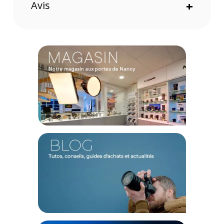
Avis
+
Conçu pour l'endurance et le travail en réseau
Équipé de la technologie AgileArray, ce disque est optimisé
pour les configurations RAID et supporte une charge de
travail intensive allant jusqu'à 550 To par an. Ses capteurs de
vibrations rotatives (RV) intégrés atténuent les perturbations
mécaniques, garantissant des performances stables, une
consommation maîtrisée et une longévité maximale, même
au sein de systèmes NAS comptant un nombre illimité de
baies.
Caractéristiques du disque dur Seagate IronWolf Pro 24
To 7200RPM 512Mo
Marque : Seagate
Modèle : IronWolf Pro (ST24000NT001)
EAN : 8719706437073
Catégorie : Disque dur interne NAS
Capacité : 24 To
Format : 3,5 pouces
Interface : SATA 6 Gb/s
Vitesse de rotation : 7200 tr/min
Mémoire cache : 512 Mo