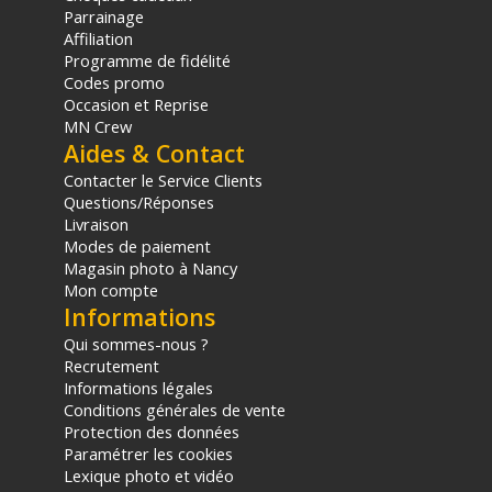
(2) Sous réserve d'éligibilité.
Parrainage
(3) Nombre de points Fidélité estimés, hors remises au panier, basé
Affiliation
sur le prix TTC en €, les points seront effectivement calculés dans le
Programme de fidélité
panier.
Codes promo
Occasion et Reprise
MN Crew
Aides & Contact
Contacter le Service Clients
Questions/Réponses
Livraison
Modes de paiement
Magasin photo à Nancy
Mon compte
Informations
Qui sommes-nous ?
Recrutement
Informations légales
Conditions générales de vente
Protection des données
Paramétrer les cookies
Lexique photo et vidéo