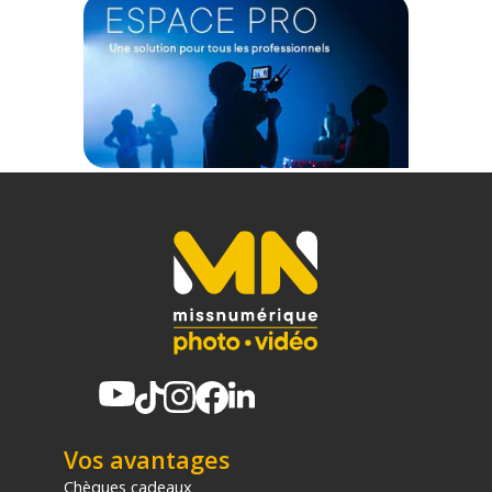
Vitesse de transfert en continu max. : 285 Mo/s
Nombre de baies NAS prises en charge : Illimité
Technologie : AgileArray (Optimisation RAID)
Capteurs de vibrations rotatives (RV) : Oui
Charge de travail maximale (WRL) : 550 To/an
Temps moyen entre pannes (MTBF) : 2,5 millions d'heures
Garantie constructeur : 5 ans
CONTENU DU CARTON
1x Disque dur Seagate IronWolf Pro 24 To
1x Guide d'installation rapide
Offre valable jusqu'au 09-08-2026 inclus.
Code EAN Seagate 24To 7200RPM 512Mo Ironwolf Pro SATA
6Gb/s - Disque dur NAS - Achat et Prix :
8719706437073
Garantie 2 ans
(1) Offre valable jusqu'au 31 Décembre 2030 à partir de 49 euros
d'achat, sur la base d'une expédition Chronopost 24H vers un point
Vos avantages
relais situé en France continentale uniquement, valable uniquement
sur les produits de moins de 1m et moins de 20Kg.
Chèques cadeaux