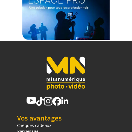
Code EAN Sennheiser CHG 2 EU Double chargeur pour BA10
et BA30 - Chargeur de batterie - Achat & prix :
4044155089622
Garantie 2 ans
(1) Offre valable jusqu'au 31 Décembre 2030 à partir de 49 euros
d'achat, sur la base d'une expédition Chronopost 24H vers un point
relais situé en France continentale uniquement, valable uniquement
sur les produits de moins de 1m et moins de 20Kg.
(2) Sous réserve d'éligibilité.
(3) Nombre de points Fidélité estimés, hors remises au panier, basé
sur le prix TTC en €, les points seront effectivement calculés dans le
panier.
Vos avantages
Chèques cadeaux
Parrainage