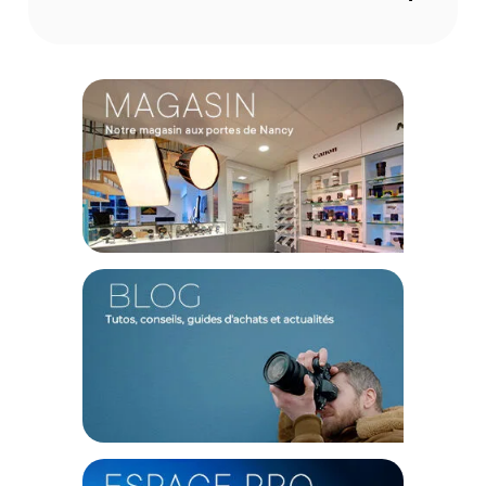
Conçu pour les systèmes Sennheiser
Ce chargeur est compatible avec les systèmes sans fil
Sennheiser Wireless SL, DW, ew D1 et AVX, vous permettant
de maintenir vos équipements chargés et prêts à l'emploi.
Caractéristiques du Sennheiser CHG 2 EU Double
chargeur pour BA10 et BA30 :
Température de fonctionnement : 32 à 113°F / 0 à 45°C
Tension de sortie : 5 VCC
Tension secteur : 12 V CC
Courant de charge : 2 x 1000 mA maximum
Dimensions : 175 x 135 x 93 mm
Poids : 375,0 g
CONTENU DU CARTON
Sennheiser CHG 2 EU Double chargeur pour BA10 et BA30
Adaptateur secteur CC
Offre valable jusqu'au 07-08-2026 inclus.