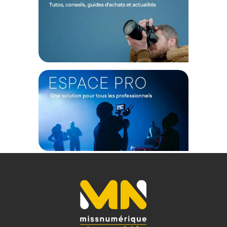
SHAPE 15mm LWS Baseplate for Blackmagic PYXIS 6K :
Type de support : Baseplate
Compatibilité : Blackmagic Pyxis 6K
Standard tiges : 15 mm LWS (espacement 60 mm)
Tiges incluses : 2x 20,3 cm
Montage caméra : Platine coulissante 501 avec vis 1/4"-20 et
3/8"-16
Montage trépied : Fixation ARRI Dovetail, filetages 1/4"-20 et
3/8"-16
Matériau : Aluminium
Dimensions : 203,2 x 127 x 50,8 mm
Poids : 0,86 kg
CONTENU DU CARTON
1 x Plaque supérieure SHAPE pour caméra Blackmagic PYXIS
6K
1 x Plaque latérale SHAPE avec rosace pour caméra
Blackmagic PYXIS 6K
2 x bras latéraux NATO
8 x vis de montage
2 x clés Allen
1 x Plaque de base PYXIS LWS 15 mm