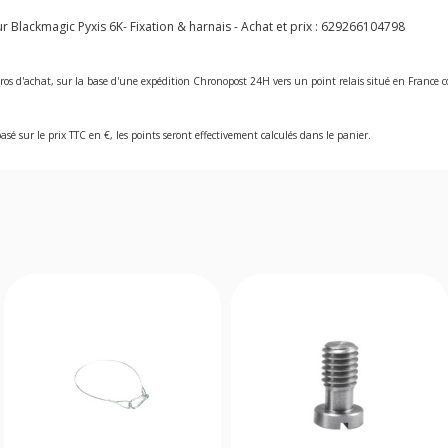
lackmagic Pyxis 6K- Fixation & harnais - Achat et prix :
629266104798
ros d'achat, sur la base d'une expédition Chronopost 24H vers un point relais situé en Franc
asé sur le prix TTC en €, les points seront effectivement calculés dans le panier.