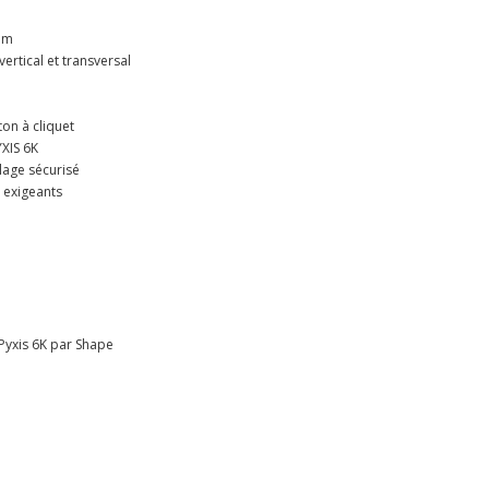
mm
vertical et transversal
ton à cliquet
YXIS 6K
llage sécurisé
 exigeants
Pyxis 6K par Shape