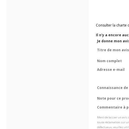
Consulter la charte 
Il n'y a encore au
Je donne mon avi
Titre de mon avis
Nom complet
Adresse e-mail
Connaissance de 
Note pour ce pro
Commentaire à pr
Merci de laisser un avis
toute réclamation sur un
défectueux, veuillez util