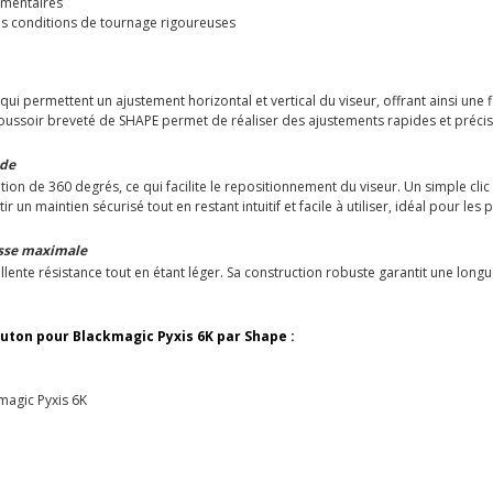
émentaires
des conditions de tournage rigoureuses
ui permettent un ajustement horizontal et vertical du viseur, offrant ainsi une 
poussoir breveté de SHAPE permet de réaliser des ajustements rapides et précis 
ide
n de 360 degrés, ce qui facilite le repositionnement du viseur. Un simple clic 
un maintien sécurisé tout en restant intuitif et facile à utiliser, idéal pour les
esse maximale
lente résistance tout en étant léger. Sa construction robuste garantit une lo
outon pour Blackmagic Pyxis 6K par Shape :
magic Pyxis 6K