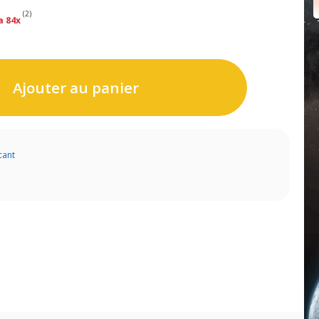
(2)
a 84x
Ajouter au panier
cant