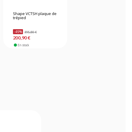
Shape VCTSH plaque de
Edelkrone Canon LP-E6
trépied
Support batterie v1
-49%
395,80 €
41,00 €
200,90 €
En stock
En stock