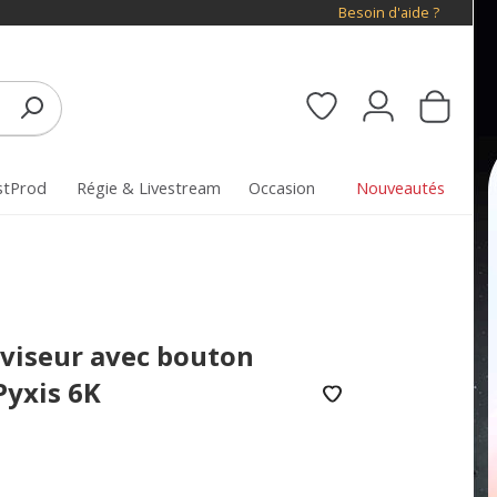
Besoin d'aide ?
stProd
Régie & Livestream
Occasion
Nouveautés
 viseur avec bouton
Pyxis 6K