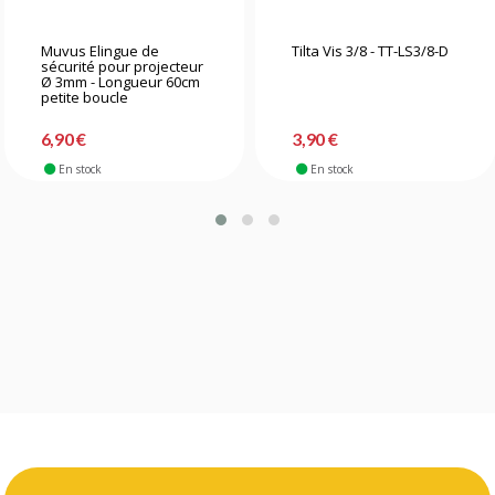
Muvus Elingue de
Tilta Vis 3/8 - TT-LS3/8-D
sécurité pour projecteur
Ø 3mm - Longueur 60cm
petite boucle
6,90 €
3,90 €
En stock
En stock