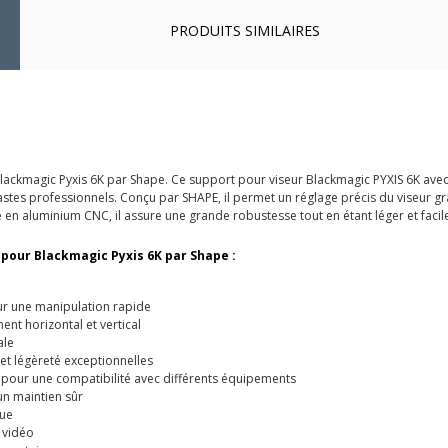
PRODUITS SIMILAIRES
lackmagic Pyxis 6K par Shape. Ce support pour viseur Blackmagic PYXIS 6K ave
tes professionnels. Conçu par SHAPE, il permet un réglage précis du viseur grâc
n aluminium CNC, il assure une grande robustesse tout en étant léger et facile 
 pour Blackmagic Pyxis 6K par Shape :
r une manipulation rapide
ent horizontal et vertical
ale
et légèreté exceptionnelles
our une compatibilité avec différents équipements
un maintien sûr
que
 vidéo