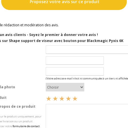
Proposez votre avis sur ce produit
de rédaction et modération des avis.
cun avis clients - Soyez le premier à donner votre avis !
s sur Shape support de viseur avec bouton pour Blackmagic Pyxis 6K
(Votre adresse e-mail n'est ni communiquée à un tiers ni affichée
la photo
duit
opos de ce produit
 sur le produit uniquement, pour
e livraison ou un produit
iser notre
formulaire de contact
.