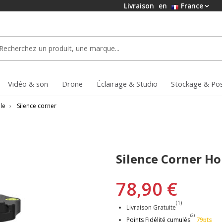
Livraison
en
France
Vidéo & son
Drone
Éclairage & Studio
Stockage & Po
le
›
Silence corner
Silence Corner Ho
78,90 €
(1)
Livraison Gratuite
(2)
Points Fidélité cumulés
79pts