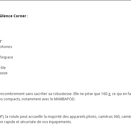
Silence Corner :
4”
tphones
d’espace
rôle
ssise
encombrement sans sacrifier sa robustesse. Elle ne pèse que 160 g, ce qui en fai
etups compacts, notamment avec le MAMBAPOD.
4”), la rotule peut accueillir la majorité des appareils photo, caméras 360, ca
on rapide et sécurisée de vos équipements.