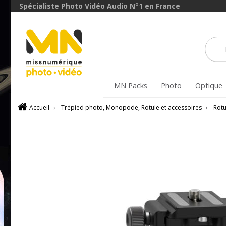
avec le code
Spécialiste Photo Vidéo Audio N°1 en France
FXVIDEO15
VOIR L'OFFRE
MN Packs
Photo
Optique
Accueil
›
Trépied photo, Monopode, Rotule et accessoires
›
Rotu