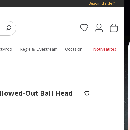
Besoin d'aide ?
stProd
Régie & Livestream
Occasion
Nouveautés
llowed-Out Ball Head