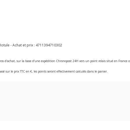
tule - Achat et prix :
4711394710302
ros d'achat, sur la base d'une expédition Chronopost 24H vers un point relais situé en Franc
asé sur le prix TTC en €, les points seront effectivement calculés dans le panier.