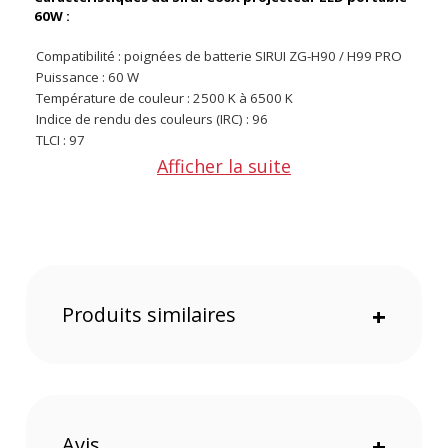
60W :
Compatibilité : poignées de batterie SIRUI ZG-H90 / H99 PRO
Puissance : 60 W
Température de couleur : 2500 K à 6500 K
Indice de rendu des couleurs (IRC) : 96
TLCI : 97
TM30-Rf : 94
Afficher la suite
TM30-Rg : 102
Effets d’éclairage : 12 effets avec réglage de l’intensité, de la
fréquence et de l’état
Méthode de contrôle : Bluetooth + commande intégrée
Éclairement à 1 mètre (avec lentille de Fresnel) : 12000 lux
Autonomie à 100 % : 45 minutes
Temps de charge : 2 h (avec chargeur PD 65 W)
Produits similaires
+
Type de batterie intégrée : lithium 49,95 Wh / 13500 mAh
Niveau sonore : 24,9 dB
Température de fonctionnement : -10 °C à 40 °C
Température de charge : 0 °C à 40 °C
CONTENU DU CARTON
Avis
+