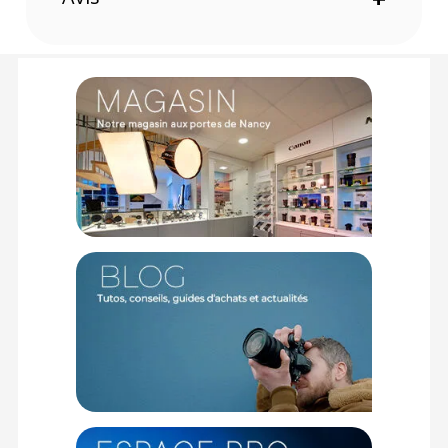
1 x Sirui C60X projecteur LED portable 60W
Offre valable jusqu'au 07-08-2026 inclus.
Code EAN Sirui C60X projecteur LED portable 60W - Panneau
et projecteur LED - Achat et prix :
6952060076911
Garantie 2 ans
(1) Offre valable jusqu'au 31 Décembre 2030 à partir de 49 euros
d'achat, sur la base d'une expédition Chronopost 24H vers un point
relais situé en France continentale uniquement, valable uniquement
sur les produits de moins de 1m et moins de 20Kg.
(2) Sous réserve d'éligibilité.
(3) Nombre de points Fidélité estimés, hors remises au panier, basé
sur le prix TTC en €, les points seront effectivement calculés dans le
panier.