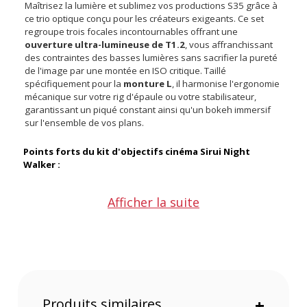
Maîtrisez la lumière et sublimez vos productions S35 grâce à
ce trio optique conçu pour les créateurs exigeants. Ce set
regroupe trois focales incontournables offrant une
ouverture ultra-lumineuse de T1.2
, vous affranchissant
des contraintes des basses lumières sans sacrifier la pureté
de l'image par une montée en ISO critique. Taillé
spécifiquement pour la
monture L
, il harmonise l'ergonomie
mécanique sur votre rig d'épaule ou votre stabilisateur,
garantissant un piqué constant ainsi qu'un bokeh immersif
sur l'ensemble de vos plans.
Points forts du kit d'objectifs cinéma Sirui Night
Walker :
Afficher la suite
Une ouverture extrême T1.2 idéale en très basse lumière
Trois focales polyvalentes pour répondre à chaque
besoin narratif
Une conception compacte et robuste adaptée aux
tournages intenses
Une course de mise au point ultra-précise sur 270 degrés
Un diaphragme continu pour des transitions lumineuses
fluides
Produits similaires
+
Un rendu colorimétrique homogène sur l'ensemble du kit