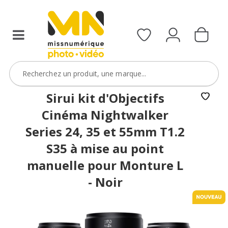
filtres
avec
le
code
ObjectifFiltre5
VOIR L'OFFRE
Sirui kit d'Objectifs
Cinéma Nightwalker
Series 24, 35 et 55mm T1.2
S35 à mise au point
manuelle pour Monture L
- Noir