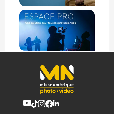
(2) Sous réserve d'éligibilité.
(3) Nombre de points Fidélité estimés, hors remises au panier, basé
sur le prix TTC en €, les points seront effectivement calculés dans le
panier.