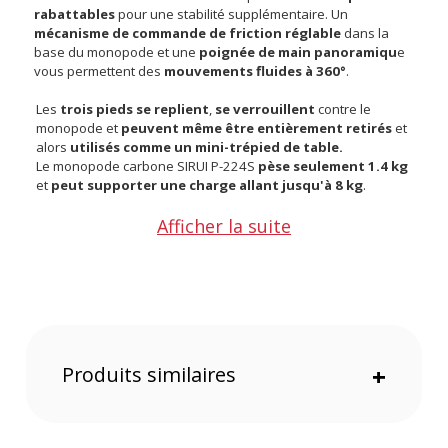
rabattables
pour une stabilité supplémentaire. Un
mécanisme de commande de friction réglable
dans la
base du monopode et une
poignée de main panoramiqu
e
vous permettent des
mouvements fluides à 360°
.
Les
trois pieds
se replient
,
se verrouillent
contre le
monopode et
peuvent même être entièrement retirés
et
alors
utilisés comme un mini-trépied de table.
Le monopode carbone SIRUI P-224S
pèse seulement 1.4 kg
et
peut supporter une charge allant jusqu'à 8 kg
.
Afficher la suite
Le pied dispose d'une
base en caoutchouc pour une
utilisation classique
et peut être simplement remplacé par
le pic (
inclus
) pour une utilisation sur un sol mou ou glissant.
La plaque de montage sur le monopode carbone SIRUI P-
224S est livrée, quant à elle, avec une vis réversible aux pas
de vis 1/4 "-20 et 3/8".
Points forts du monopode carbone SIRUI P-224S :
Produits similaires
+
Monopode composé de 8 couches de fibre de carbone
Capacité de chargement de 8 kg
Hauteur maximale de 160 cm
4 sections