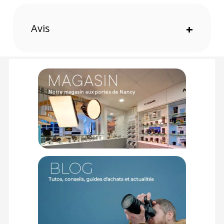
Poids contenu de 1.4 kg
Base amovible convertible en mini-trépied
Pied au revêtement caoutchouc disposant d'un pic
Avis
+
Caractéristiques du monopode carbone SIRUI P-224S :
Matériau : Fibres de carbone 8 couches
Hauteur maximale : 160 cm
Hauteur replié : 69 cm
Capacité de chargement : 8 kg
Sections : 4
Système de verrouillage : Twist Lock
Diamètre maximal : 28 mm
Diamètre minimal : 19 mm
Poids : 1.4 kg
Offre valable jusqu'au 08-08-2026 inclus.
Code EAN SIRUI monopode carbone P-224S :
6952060004198
Garantie 6 ans
(1) Offre valable jusqu'au 31 Décembre 2030 à partir de 49 euros
d'achat, sur la base d'une expédition Chronopost 24H vers un point
relais situé en France continentale uniquement, valable uniquement
sur les produits de moins de 1m et moins de 20Kg.