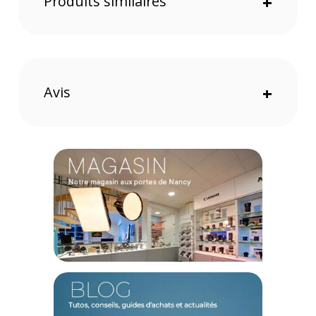
Produits similaires
+
possède un pied en pointe de métal et un patin en
caoutchouc pour l'utiliser sur toutes les surfaces possibles.
Un mini trépied polyvalent
3 en 1, le monopode et ses 3 parties (sa base, son corps et
ses pieds) peuvent se détacher facilement. La création d'un
Avis
+
mini trépied est possible pour plus de liberté de shooting. Le
mini trépied peut également se mettre en format vertical pour
une prise de vue en portrait.
Une installation facilitée
La base du monopode avec système de libération rapide
permet de la rendre compatible avec d'autres monopodes ou
trépieds.
Une rotule vidéo VA-10
La rotule vidéo fluide offre la possibilité d'un panoramique
360° et d'une inclinaison de -60 à 90°. 2 niveaux à bulles
sont également présents, ainsi que des vis 1/4" et 3/8". De
plus, sa poignée est télescopique, elle peut passer de 30 à
47 cm et est rotative à 360°.