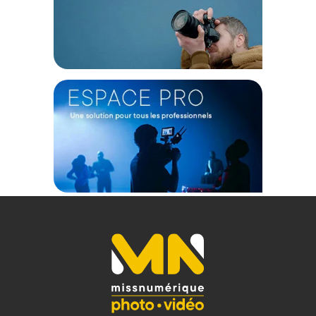
Caractéristiques du monopode carbone avec base Sirui
P-424FS et rotule vidéo VA-10 :
GÉNÉRAL
Modèle : P-424FS et rotule VA-10
Poids : 2,10 kg
Section : 4
Charge admissible de sécurité avec rotule : 6 kg
Hauteur minimum : 74,5 cm
Hauteur maximum : 169,5 cm
Hauteur minimum sans base : 63,5 cm
Hauteur maximum sans base : 158,5 cm
Diamètre minimum : 2,5 cm
Diamètre maximum : 3,6 cm
Matériau : Fibre de Carbone
CONTENU DU CARTON
1 x Sirui P-424FS
1 x Sirui Rotule VA-10
Offre valable jusqu'au 09-08-2026 inclus.