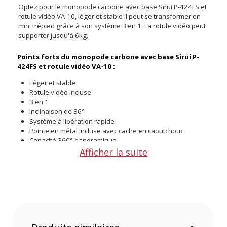
Optez pour le monopode carbone avec base Sirui P-424FS et
rotule vidéo VA-10, léger et stable il peut se transformer en
mini trépied grâce à son système 3 en 1. La rotule vidéo peut
supporter jusqu'à 6kg.
Points forts du monopode carbone avec base Sirui P-
424FS et rotule vidéo VA-10 :
Léger et stable
Rotule vidéo incluse
3 en 1
Inclinaison de 36°
Système à libération rapide
Pointe en métal incluse avec cache en caoutchouc
Capacité 360° panoramique
Afficher la suite
Un monopode léger et stable
Le monopode Sirui P-424FS a été conçu avec 10 couches de
carbone pour le rendre léger et stable. Sa hauteur maximale
est de 168,3 cm et peut supporter jusqu'à 3 kg avec la
rotule. Flexible, il a une capacité panoramique de 360° et une
inclinaison de 36° pour l'utiliser dans n'importe quelle
situation même les plus extrêmes. Robuste, le monopode