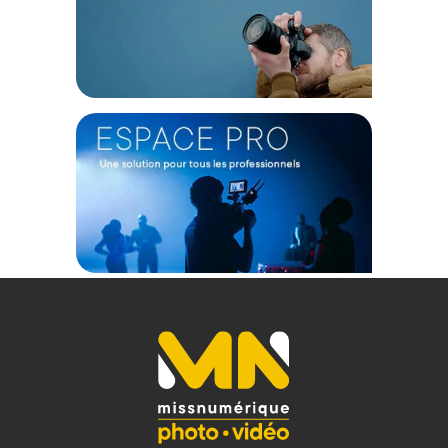
GÉNÉRAL
Modèle : P-424FS et rotule VA-5
Poids : 1,80 kg
Section : 4
Charge admissible de sécurité avec rotule : 3 kg
Hauteur minimum : 73,3 cm
Hauteur maximum : 168,3 cm
Hauteur minimum sans base : 62,3 cm
Hauteur maximum sans base : 157,3 cm
Diamètre minimum : 2,5 cm
Diamètre maximum : 3,6 cm
Matériau : Fibre de Carbone
CONTENU DU CARTON
1 x Sirui P-424FS
1 x Sirui Rotule VA-5
1 x Sirui P-424FS monopod
Offre valable jusqu'au 07-08-2026 inclus.
Code EAN Sirui P-424FS Monopode carbone avec base et