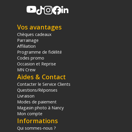
rotule vidéo VA-5 - Achat et prix :
6952060029023
Garantie 6 ans
(1) Offre valable jusqu'au 31 Décembre 2030 à partir de 49 euros
Vos avantages
d'achat, sur la base d'une expédition Chronopost 24H vers un point
relais situé en France continentale uniquement, valable uniquement
Chèques cadeaux
sur les produits de moins de 1m et moins de 20Kg.
Parrainage
(2) Sous réserve d'éligibilité.
Affiliation
(3) Nombre de points Fidélité estimés, hors remises au panier, basé
Programme de fidélité
sur le prix TTC en €, les points seront effectivement calculés dans le
Codes promo
panier.
Occasion et Reprise
MN Crew
Aides & Contact
Contacter le Service Clients
Questions/Réponses
Livraison
Modes de paiement
Magasin photo à Nancy
Mon compte
Informations
Qui sommes-nous ?