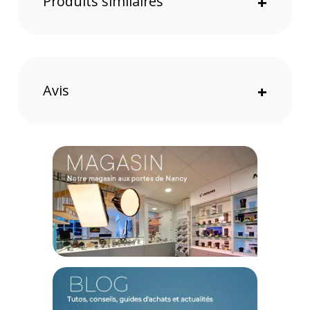
Produits similaires
+
possède un pied en pointe de métal et un patin en
caoutchouc pour l'utiliser sur toutes les surfaces possibles.
Un mini
trépied
polyvalent
3 en 1, le monopode et ses 3 parties (sa base, son corps et
ses pieds) peuvent se détacher facilement. La création d'un
Avis
+
mini trépied est possible pour plus de liberté de shooting. Le
mini trépied peut également se mettre en format vertical pour
une prise de vue en portrait.
Une installation facilitée
La base du monopode avec système de libération rapide
permet de la rendre compatible avec d'autres monopodes ou
trépieds.
Une rotule vidéo VA-5
La rotule vidéo fluide offre la possibilité d'un panoramique
360° et d'une inclinaison de -60 à 90°. 2 niveaux à bulles
sont également présents, ainsi que des vis 1/4" et 3/8".
Caractéristiques du monopode carbone avec base Sirui
P-424FS
et rotule vidéo VA-5
: