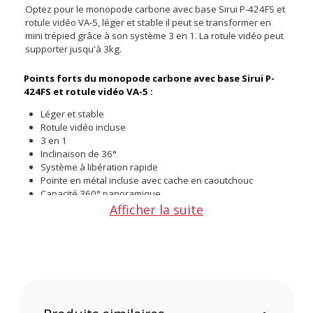
Optez pour le monopode carbone avec base Sirui P-424FS et
rotule vidéo VA-5, léger et stable il peut se transformer en
mini trépied grâce à son système 3 en 1. La rotule vidéo peut
supporter jusqu'à 3kg.
Points forts du monopode carbone avec base Sirui P-
424FS
et rotule vidéo VA-5
:
Léger et stable
Rotule vidéo incluse
3 en 1
Inclinaison de 36°
Système à libération rapide
Pointe en métal incluse avec cache en caoutchouc
Capacité 360° panoramique
Afficher la suite
Un monopode léger et stable
Le monopode Sirui P-424FS a été conçu avec 10 couches de
carbone pour le rendre léger et stable. Sa hauteur maximale
est de 168,3 cm et peut supporter jusqu'à 3 kg avec la
rotule. Flexible, il a une capacité panoramique de 360° et une
inclinaison de 36° pour l'utiliser dans n'importe quelle
situation même les plus extrêmes. Robuste, le monopode