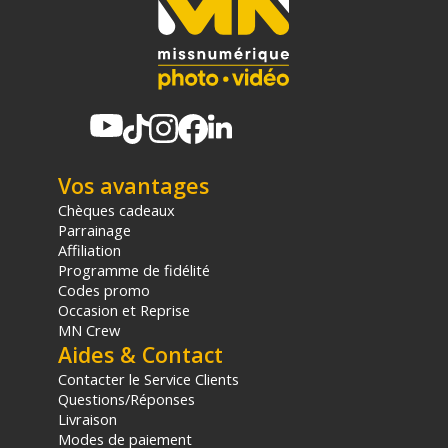
(3) Nombre de points Fidélité estimés, hors remises au panier, basé
sur le prix TTC en €, les points seront effectivement calculés dans le
panier.
Vos avantages
Chèques cadeaux
Parrainage
Affiliation
Programme de fidélité
Codes promo
Occasion et Reprise
MN Crew
Aides & Contact
Contacter le Service Clients
Questions/Réponses
Livraison
Modes de paiement