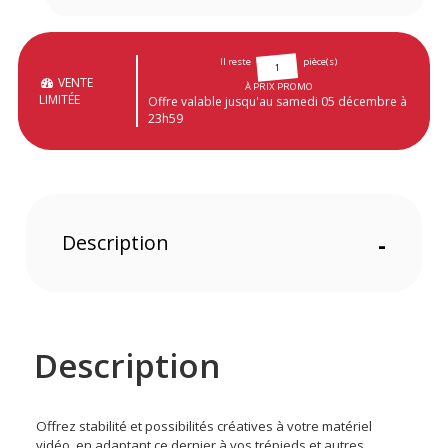
Il reste
pièce(s)
1
VENTE
À PRIX PROMO
LIMITÉE
Offre valable jusqu'au samedi 05 décembre à
23h59
Description
-
Description
Offrez stabilité et possibilités créatives à votre matériel
vidéo, en adaptant ce dernier à vos trépieds et autres