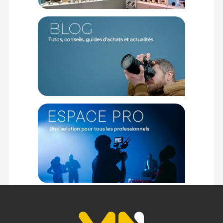
Couleur : Noir
Référence : 11-01-03-000089
Angle de Rotation : 360°
Angle d'Inclinaison : -65° à 90°
Charge Utile : 10 Kg
Hauteur : 292 mm
Poids : 2.5 Kg
CONTENU DU CARTON :
1 x Sirui rotule VHS-10
Offre valable jusqu'au 06-08-2026 inclus.
Code EAN Sirui rotule VHS-10 - Trépied & rotule vidéo - Achat
et Prix :
6952060074429
Garantie 6 ans
(1) Offre valable jusqu'au 31 Décembre 2030 à partir de 49 euros
d'achat, sur la base d'une expédition Chronopost 24H vers un point
relais situé en France continentale uniquement, valable uniquement
sur les produits de moins de 1m et moins de 20Kg.
(2) Sous réserve d'éligibilité.