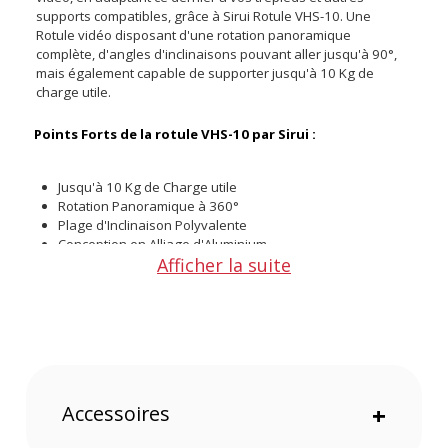
supports compatibles, grâce à Sirui Rotule VHS-10. Une
Rotule vidéo disposant d'une rotation panoramique
complète, d'angles d'inclinaisons pouvant aller jusqu'à 90°,
mais également capable de supporter jusqu'à 10 Kg de
charge utile.
Points Forts de la rotule VHS-10 par Sirui :
Jusqu'à 10 Kg de Charge utile
Rotation Panoramique à 360°
Plage d'Inclinaison Polyvalente
Conception en Alliage d'Aluminium
Afficher la suite
Légère et Robuste
Jusqu'à 10 Kg de Charge utile
La rotule VHS-10 a été spécialement conçu pour offrir une
stabilité optimale même avec des charges importantes allant
jusqu'à 10 kg, ce qui le rend idéal pour les professionnels
utilisant des caméras et accessoires vidéo de poids
Accessoires
+
conséquent.