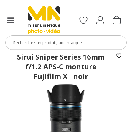
filtres
avec
le
code
ObjectifFiltre5
VOIR L'OFFRE
Sirui Sniper Series 16mm
f/1.2 APS-C monture
Fujifilm X - noir