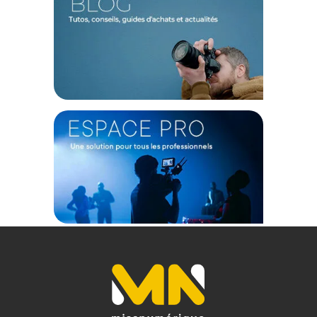
Ouverture maximum : f/1,2
Minimum : f/16
Monture d'objectif : Fujifilm X
Format de l'objectif Couverture : APS-C
Distance minimale de mise au point : 30 cm
Conception optique : 14 éléments en 5 groupes
Lames d'ouverture/iris : 13
Type de mise au point : Autofocus
Stabilisation d'image : Non
Taille du filtre : 58 mm (avant)
PHYSIQUE
Couleur : Noir
Poids : 386 g
CONTENU DU CARTON
1x Objectif sniper AF 16 mm f/1.2 aps-c monture Fujifilm X -
carbone - noir
1x Bouchon d'objectif avant
1x Bouchon d'objectif arrière