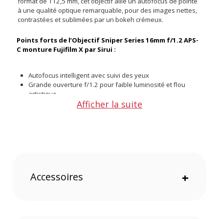
format de 112,5 mm, cet objectif allie un autofocus de pointe
à une qualité optique remarquable, pour des images nettes,
contrastées et sublimées par un bokeh crémeux.
Points forts de l’Objectif Sniper Series 16mm f/1.2 APS-
C monture Fujifilm X par Sirui :
Autofocus intelligent avec suivi des yeux
Grande ouverture f/1.2 pour faible luminosité et flou
artistique
Afficher la suite
Équivalent plein format 112,5 mm pour portraits serrés
Moteur STM silencieux idéal pour la vidéo
Diaphragme à 15 lamelles pour un bokeh circulaire
Bague de mise au point à rotation fluide sur 360°
Optique haut de gamme avec lentilles à haute réfraction
Port USB-C pour mises à jour firmware
Compatibilité complète avec les hybrides Fujifilm APS-C
Accessoires
+
Une optique pensée pour l’expressivité
Grâce à sa grande ouverture de f/1.2 et à son diaphragme à
15 lamelles, le Sirui Sniper 16 mm permet de jouer avec la
profondeur de champ pour isoler les sujets avec une