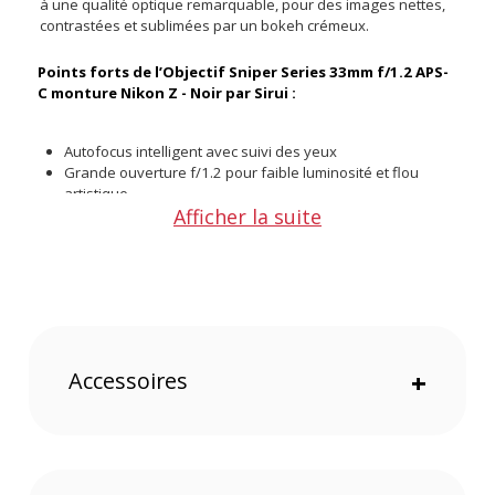
à une qualité optique remarquable, pour des images nettes,
contrastées et sublimées par un bokeh crémeux.
Points forts de l’Objectif Sniper Series 33mm f/1.2 APS-
C monture Nikon Z - Noir par Sirui :
Autofocus intelligent avec suivi des yeux
Grande ouverture f/1.2 pour faible luminosité et flou
artistique
Afficher la suite
Équivalent plein format 112,5 mm pour portraits serrés
Moteur STM silencieux idéal pour la vidéo
Diaphragme à 15 lamelles pour un bokeh circulaire
Bague de mise au point à rotation fluide sur 360°
Optique haut de gamme avec lentilles à haute réfraction
Port USB-C pour mises à jour firmware
Compatibilité complète avec les hybrides Nikon APS-C
Accessoires
+
Une optique pensée pour l’expressivité
Grâce à sa grande ouverture de f/1.2 et à son diaphragme à
15 lamelles, le Sirui Sniper 33 mm permet de jouer avec la
profondeur de champ pour isoler les sujets avec une
esthétique professionnelle. Son moteur autofocus à