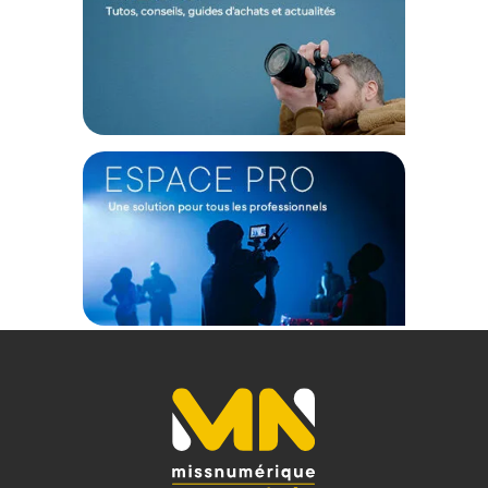
Ouverture maximum : f/1,2
Minimum : f/16
Monture d'objectif : Nikon Z
Format de l'objectif Couverture : APS-C
Distance minimale de mise au point : 40 cm
Conception optique : 11 éléments en 10 groupes
Lames d'ouverture/iris : 11
Type de mise au point : Autofocus
Stabilisation d'image : Non
Taille du filtre : 58 mm (avant)
PHYSIQUE
Couleur : Noir
Poids : 404 g
CONTENU DU CARTON
1x Objectif Sirui Sniper Series 33mm f/1.2 APS-C monture
Nikon Z - Noir
1x Bouchon d'objectif avant
1x Bouchon d'objectif arrière
1x Pare-soleil