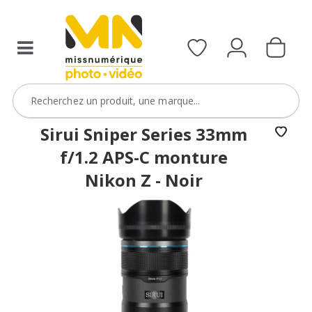
filtres
avec
le
code
ObjectifFiltre5
VOIR L'OFFRE
Sirui Sniper Series 33mm
f/1.2 APS-C monture
Nikon Z - Noir