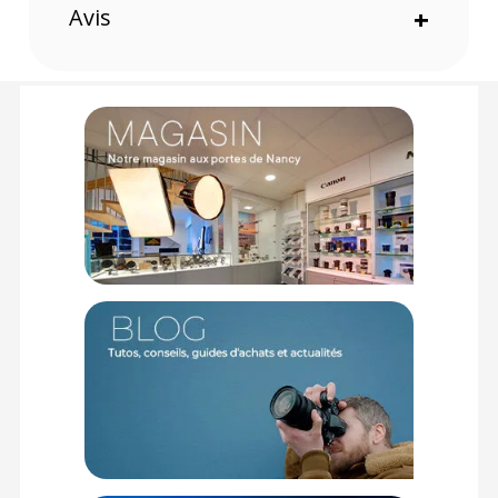
mouvements panoramiques et d’inclinaison sans accoups.
Avis
+
Son système de plaque de chargement latéral assure un
montage et un retrait rapide de votre matériel.
Caractéristiques techniques du trépied Sirui SP024 en
carbone avec rotule vidéo :
GÉNÉRAL
Matériaux : Fibre de carbone
Poids : 1,8 kg
Capacité de charge : 3 kg
Hauteur maximale : 159 cm
Hauteur minimale : 31 cm
Longueur fermée : Non spécifiée
Nombre de sections : 4
Blocage de jambes : Verrouillage par rotation
Type de tête : Rotule fluide
Montage de jumelles : Vis 1/4"-20 ou 3/8"-16 avec goupille
de positionnement
Colonne centrale : Ronde
Inclinaison verticale : +90° à -60°
Inclinaison latérale : Non