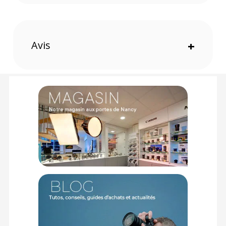
Système de verrouillage rapide
Le système breveté Rapid System permet une extension ou
une rétraction rapide du monopode en tournant simplement
le verrou rotatif, même par températures extrêmes.
Avis
+
Inclinaison et rotation fluides
La base trépied permet une inclinaison jusqu’à 20° et une
rotation à 360°, avec un système de réglage de friction pour
une plus grande précision de mouvement.
Stabilité renforcée avec base trépied Sirui SVM-LF
Le mécanisme à pédale facilite le changement d’angle de
prise de vue tout en gardant la verticalité du monopode pour
plus de stabilité.
Construction robuste en aluminium
Fabriqué en aluminium, le monopode assure légèreté (1,58
kg) et solidité, tout en supportant une charge maximale de 10
kg.
Utilisation fluide en conditions extrêmes
Conçu pour fonctionner entre -30 °C et 70 °C, il est idéal pour
les tournages en extérieur, même dans des environnements