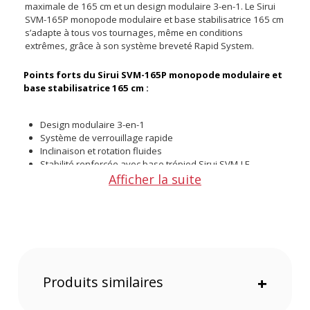
maximale de 165 cm et un design modulaire 3-en-1. Le Sirui
SVM-165P monopode modulaire et base stabilisatrice 165 cm
s’adapte à tous vos tournages, même en conditions
extrêmes, grâce à son système breveté Rapid System.
Points forts du Sirui SVM-165P monopode modulaire et
base stabilisatrice 165 cm :
Design modulaire 3-en-1
Système de verrouillage rapide
Inclinaison et rotation fluides
Stabilité renforcée avec base trépied Sirui SVM-LF
Afficher la suite
Construction robuste en aluminium
Utilisation fluide en conditions extrêmes
Design modulaire 3-en-1
Le monopode peut être transformé selon vos besoins : en
monopode classique, en perche d’extension ou en mini
trépied de table, grâce à ses éléments détachables (plaque
Produits similaires
+
de montage, jambe de monopode et base trépied).