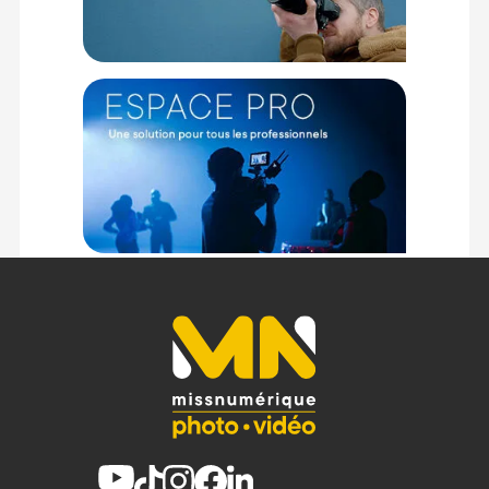
difficiles.
Caractéristiques du Sirui SVM-165P monopode
modulaire et base stabilisatrice 165 cm :
Sirui SVM-165P
Nombre de sections : 3
Diamètre des tubes : 36 mm (max), 24 mm (min)
Diamètre base déployée : 410 mm
Hauteur maximale : 1650 mm
Hauteur minimale : 830 mm
Hauteur repliée : 820 mm
Capacité de charge : 10 kg
Poids : 1,58 kg
Sirui SVM-LF
Capacité de charge : 10 kg
Filetage de montage inférieur : 1x base monopode
Matériau : Aluminium
Coloris : Noir
Température de fonctionnement : -30 °C à 70 °C