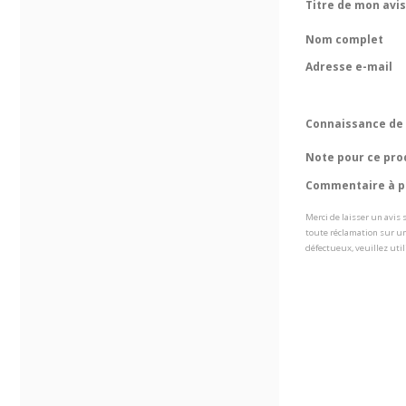
Titre de mon avis
Nom complet
Adresse e-mail
Connaissance de 
Note pour ce pro
Commentaire à pr
Merci de laisser un avis
toute réclamation sur un
défectueux, veuillez util