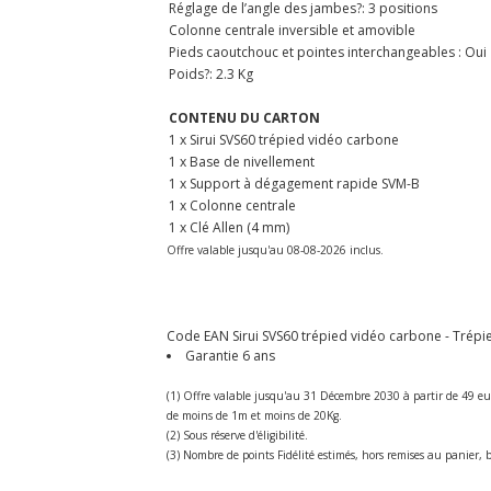
Réglage de l’angle des jambes?: 3 positions
Colonne centrale inversible et amovible
Pieds caoutchouc et pointes interchangeables : Oui
Poids?: 2.3 Kg
CONTENU DU CARTON
1 x Sirui SVS60 trépied vidéo carbone
1 x Base de nivellement
1 x Support à dégagement rapide SVM-B
1 x Colonne centrale
1 x Clé Allen (4 mm)
Offre valable jusqu'au 08-08-2026 inclus.
Code EAN Sirui SVS60 trépied vidéo carbone - Trépied
Garantie 6 ans
(1) Offre valable jusqu'au 31 Décembre 2030 à partir de 49 eu
de moins de 1m et moins de 20Kg.
(2) Sous réserve d'éligibilité.
(3) Nombre de points Fidélité estimés, hors remises au panier, b