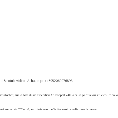
 & rotule vidéo - Achat et prix :
6952060076898
ros d'achat, sur la base d'une expédition Chronopost 24H vers un point relais situé en Franc
asé sur le prix TTC en €, les points seront effectivement calculés dans le panier.