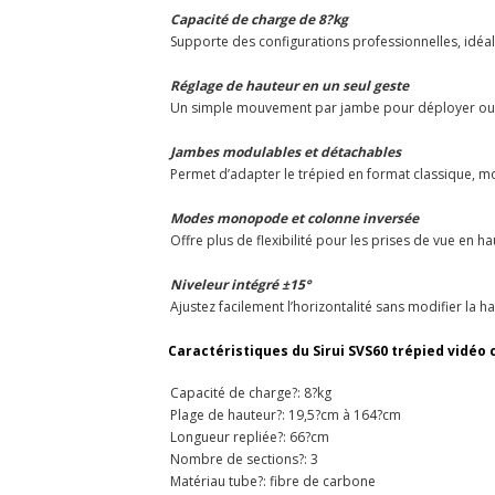
Capacité de charge de 8?kg
Supporte des configurations professionnelles, idéa
Réglage de hauteur en un seul geste
Un simple mouvement par jambe pour déployer ou r
Jambes modulables et détachables
Permet d’adapter le trépied en format classique, m
Modes monopode et colonne inversée
Offre plus de flexibilité pour les prises de vue en ha
Niveleur intégré ±15°
Ajustez facilement l’horizontalité sans modifier la 
Caractéristiques du Sirui SVS60 trépied vidéo 
Capacité de charge?: 8?kg
Plage de hauteur?: 19,5?cm à 164?cm
Longueur repliée?: 66?cm
Nombre de sections?: 3
Matériau tube?: fibre de carbone