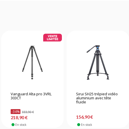
Vanguard Alta pro 3VRL
Sirui SH25 trépied vidéo
303CT
aluminium avec tête
fluide
-34%
333,90 €
156,90 €
218,90 €
En stock
En stock