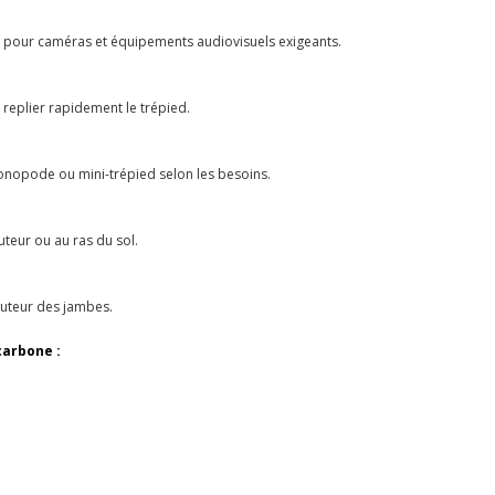
l pour caméras et équipements audiovisuels exigeants.
eplier rapidement le trépied.
onopode ou mini-trépied selon les besoins.
uteur ou au ras du sol.
hauteur des jambes.
carbone :