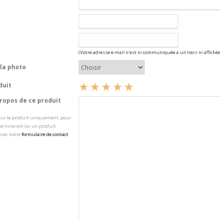
(Votre adresse e-mail n'est ni communiquée à un tiers ni affichée
la photo
duit
opos de ce produit
 sur le produit uniquement, pour
e livraison ou un produit
iser notre
formulaire de contact
.