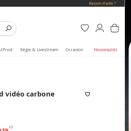
Besoin d'aide ?
stProd
Régie & Livestream
Occasion
Nouveautés
ed vidéo carbone
(2)
a 84x