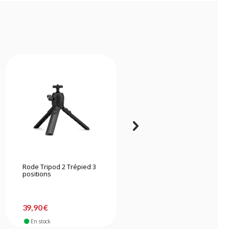
Rode Tripod 2 Trépied 3
Manfrotto trépied 055 4
positions
sections carbone et
rotule vidéo fluide
-15%
699,90 €
39,90 €
594,90 €
En stock
En stock