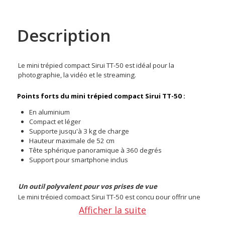
Description
Le mini trépied compact Sirui TT-50 est idéal pour la
photographie, la vidéo et le streaming.
Points forts du mini trépied compact Sirui TT-50 :
En aluminium
Compact et léger
Supporte jusqu'à 3 kg de charge
Hauteur maximale de 52 cm
Tête sphérique panoramique à 360 degrés
Support pour smartphone inclus
Un outil polyvalent pour vos prises de vue
Le mini trépied compact Sirui TT-50 est conçu pour offrir une
stabilité et une polyvalence optimales pour vos appareils
Afficher la suite
photo compacts, smartphones et accessoires.