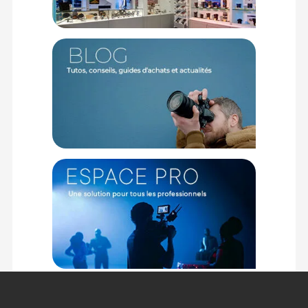
1 x Support pour smartphone
Offre valable jusqu'au 07-08-2026 inclus.
Code EAN Sirui TT-50 mini trépied compact - Trépied photo -
Achat et prix :
6952060075365
Garantie 6 ans
(1) Offre valable jusqu'au 31 Décembre 2030 à partir de 49 euros
d'achat, sur la base d'une expédition Chronopost 24H vers un point
relais situé en France continentale uniquement, valable uniquement
sur les produits de moins de 1m et moins de 20Kg.
(2) Nombre de points Fidélité estimés, hors remises au panier, basé
sur le prix TTC en €, les points seront effectivement calculés dans le
panier.