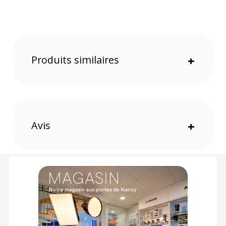
Le mini trépied possède des jambes rétractables et
déployables rapidement pour une mise en place
instantanée. Ses 3 angles de réglage s’adaptent à
différentes surfaces. La colonne centrale extensible permet
d'ajuster la hauteur, pour optimiser les angles de prise de
Produits similaires
+
vue.
Le filetage 1/4 pouce intégré permet d'ajouter divers
accessoires tels que des lumières ou des micros. Enfin, un
support pour smartphone est inclus, ce qui rend ce trépied
adapté aux créateurs de contenu mobile.
Avis
+
Caractéristiques du mini trépied Sirui compact TT-50 :
GÉNÉRAL
Matériau : Aluminium
Poids : 800 g
Dimensions (plié) : 18 cm
Hauteur maximale : 52 cm
Charge maximale : 3 kg
CONTENU DU CARTON
1 x Mini trépied compact Sirui TT-50