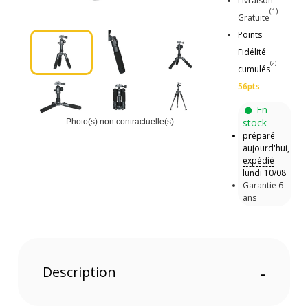
Livraison
(1)
Gratuite
Points
Fidélité
(2)
cumulés
56pts
En
stock
Photo(s) non contractuelle(s)
préparé
aujourd'hui,
expédié
lundi 10/08
Garantie 6
ans
Description
-