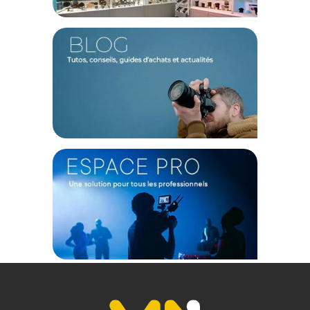
3:2, le ratio d'aspect de sortie est un 2.4:1. En 16:9, le ratio de
sortie est un 2.8:1.
Une imagerie professionnelle
Cet objectif est capable de suivre une résolution 8K. Avec une
focale de 100mm, il est capable de produire une forte
compression d'arrière-plan et un bokeh ovale magnifique.
Ergonomie
Vous disposez de deux bagues crantées. Les échelles
métriques et impériales sont toutes deux gravées. À l'avant, il
est possible de monter un filtre de filetage 82 mm. Un pas de
vis 1/4 pouce est disponible.
Caractéristiques de l'objectif anamorphique plein
format Sirui Venus 100mm T2.9 1.6x monture Canon RF :
TECHNIQUE
Type : Anamorphique
Monture : Canon RF
Focale : 100mm
Ouverture : T2.9 – T16