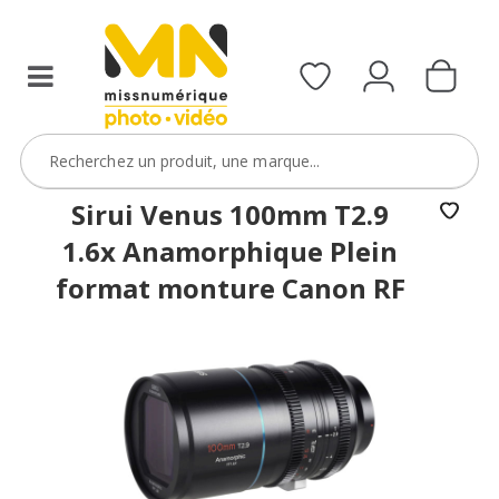
filtres
avec
le
code
ObjectifFiltre5
VOIR L'OFFRE
Sirui Venus 100mm T2.9
1.6x Anamorphique Plein
format monture Canon RF