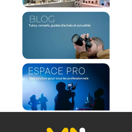
capacités anamorphiques, c'est un 135mm doté d'un champ
de vision horizontal équivalent à un 75mm.
Ergonomie
Vous disposez de deux bagues crantées. Les échelles
métriques et impériales sont toutes deux gravées. À l'avant, il
est possible de monter un filtre de filetage 82 mm. Un pas de
vis 1/4 pouce est disponible.
NOTE
: Bien que les images correspondent à la version Sony
E, vous recevez bien l'objectif en version Nikon Z
Caractéristiques de l'objectif anamorphique plein
format Sirui Venus 135mm T2.9 1.8x monture Nikon Z :
TECHNIQUE
Type : Anamorphique
Monture : Nikon Z
Focale : 135mm
Ouverture max. : T2.9
Distance de mise au point min. : 90 cm