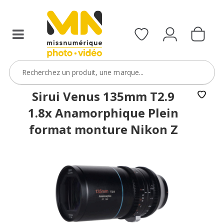
filtres
avec
le
code
ObjectifFiltre5
VOIR L'OFFRE
Sirui Venus 135mm T2.9
1.8x Anamorphique Plein
format monture Nikon Z