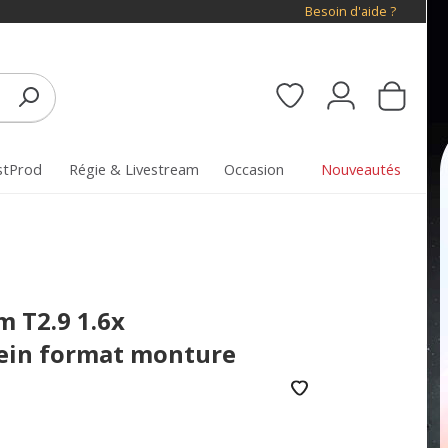
Besoin d'aide ?
stProd
Régie & Livestream
Occasion
Nouveautés
 T2.9 1.6x
ein format monture