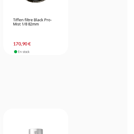
Tiffen filtre Black Pro-
K&f Concept Kit de
Mist 1/8 82mm
nettoyage 15 en 1
170,90 €
31,90 €
En stock
Bientôt disponible