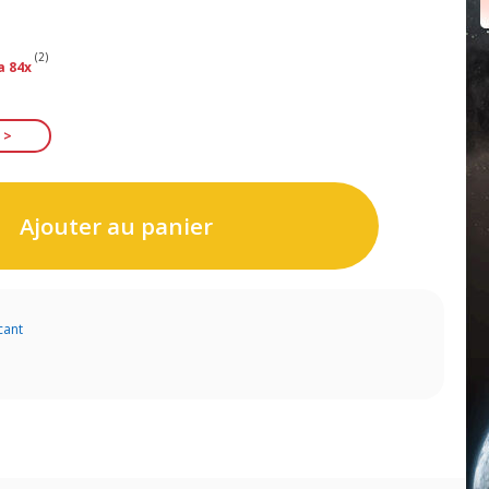
(2)
a 84x
Ajouter au panier
cant