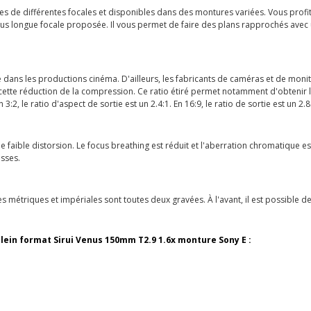
e différentes focales et disponibles dans des montures variées. Vous profitez
lus longue focale proposée. Il vous permet de faire des plans rapprochés avec
 dans les productions cinéma. D'ailleurs, les fabricants de caméras et de monit
ette réduction de la compression. Ce ratio étiré permet notamment d'obtenir le
 le ratio d'aspect de sortie est un 2.4:1. En 16:9, le ratio de sortie est un 2.8
e faible distorsion. Le focus breathing est réduit et l'aberration chromatique 
isses.
métriques et impériales sont toutes deux gravées. À l'avant, il est possible de
lein format Sirui Venus 150mm T2.9 1.6x monture Sony E :