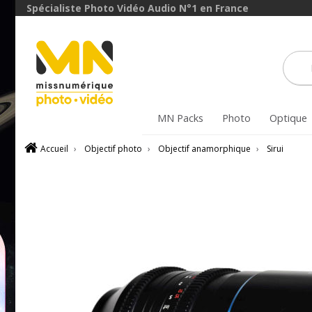
avec le code
Spécialiste Photo Vidéo Audio N°1 en France
ObjectifFiltre5
VOIR L'OFFRE
MN Packs
Photo
Optique
Accueil
›
Objectif photo
›
Objectif anamorphique
›
Sirui