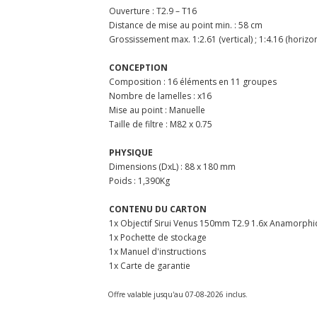
Ouverture : T2.9 – T16
Distance de mise au point min. : 58 cm
Grossissement max. 1:2.61 (vertical) ; 1:4.16 (horizon
CONCEPTION
Composition : 16 éléments en 11 groupes
Nombre de lamelles : x16
Mise au point : Manuelle
Taille de filtre : M82 x 0.75
PHYSIQUE
Dimensions (DxL) : 88 x 180 mm
Poids : 1,390Kg
CONTENU DU CARTON
1x Objectif Sirui Venus 150mm T2.9 1.6x Anamorph
1x Pochette de stockage
1x Manuel d'instructions
1x Carte de garantie
Offre valable jusqu'au 07-08-2026 inclus.