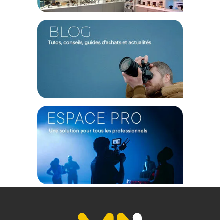
3:2, le ratio d'aspect de sortie est un 2.4:1. En 16:9, le ratio de
sortie est un 2.8:1.
Une imagerie professionnelle
Cet objectif est capable de suivre une résolution 8K. Avec ses
capacités anamorphiques, c'est un 75mm doté d'un champ
de vision horizontal équivalent à un 47mm.
Ergonomie
Vous disposez de deux bagues crantées. Les échelles
métriques et impériales sont toutes deux gravées. À l'avant, il
est possible de monter un filtre de filetage 82 mm. Un pas de
vis 1/4 pouce est disponible.
NOTE
: Bien que les images correspondent à la version Sony
E, vous recevez bien l'objectif en version Canon RF.
Caractéristiques de l'objectif anamorphique plein
format Sirui Venus 75mm T2.9 1.6x monture Canon RF :
TECHNIQUE
Type : Anamorphique
Monture : Canon RF