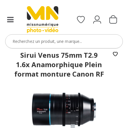
filtres
avec
le
code
ObjectifFiltre5
VOIR L'OFFRE
Sirui Venus 75mm T2.9
1.6x Anamorphique Plein
format monture Canon RF