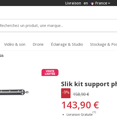
Livraison
en
France
Vidéo & son
Drone
Éclairage & Studio
Stockage & Po
Slik
Slik kit support p
-9%
158,90 €
143,90 €
(1)
Livraison Gratuite