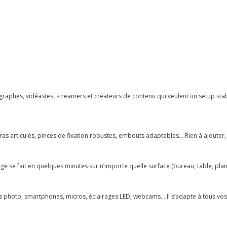
ographes, vidéastes, streamers et créateurs de contenu qui veulent un setup sta
 articulés, pinces de fixation robustes, embouts adaptables… Rien à ajouter, t
age se fait en quelques minutes sur n’importe quelle surface (bureau, table, plan
 photo, smartphones, micros, éclairages LED, webcams… Il s’adapte à tous vos b