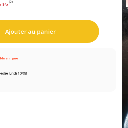
(2)
a 84x
Ajouter au panier
ible en ligne
édié lundi 10/08