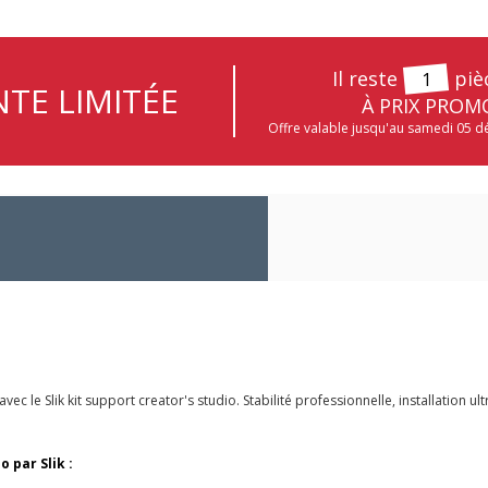
Il reste
piè
1
TE LIMITÉE
À PRIX PROM
Offre valable jusqu'au samedi 05 
 le Slik kit support creator's studio. Stabilité professionnelle, installation ul
 par Slik :