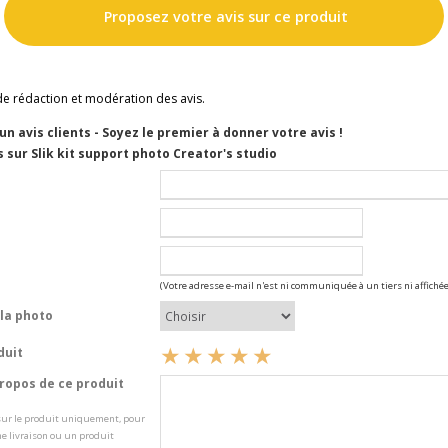
Proposez votre avis sur ce produit
de rédaction et modération des avis.
cun avis clients - Soyez le premier à donner votre avis !
 sur Slik kit support photo Creator's studio
(Votre adresse e-mail n'est ni communiquée à un tiers ni affichée
la photo
duit
opos de ce produit
 sur le produit uniquement, pour
e livraison ou un produit