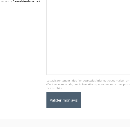
iser notre
formulaire de contact
.
Les avis contenant : des liens ou codes informatiques malveillant
d'autres marchands, des informations personnelles ou des propo
pas publiés.