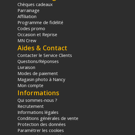
6941590017556
Chèques cadeaux
Garantie 2 ans
Parrainage
Affiliation
(1) Offre valable jusqu'au 31 Décembre 2030 à partir de 49 euros
Programme de fidélité
d'achat, sur la base d'une expédition Chronopost 24H vers un point
Codes promo
relais situé en France continentale uniquement, valable uniquement
Occasion et Reprise
sur les produits de moins de 1m et moins de 20Kg.
MN Crew
(2) Sous réserve d'éligibilité.
Aides & Contact
(3) Nombre de points Fidélité estimés, hors remises au panier, basé
Contacter le Service Clients
sur le prix TTC en €, les points seront effectivement calculés dans le
Questions/Réponses
panier.
Livraison
Modes de paiement
Magasin photo à Nancy
Mon compte
Informations
Qui sommes-nous ?
Recrutement
Informations légales
Conditions générales de vente
Protection des données
Paramétrer les cookies