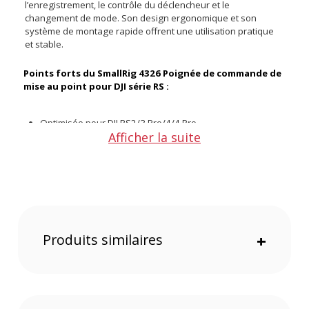
l’enregistrement, le contrôle du déclencheur et le
changement de mode. Son design ergonomique et son
système de montage rapide offrent une utilisation pratique
et stable.
Points forts du SmallRig 4326 Poignée de commande de
mise au point pour DJI série RS :
Optimisée pour DJI RS2/3 Pro/4/4 Pro
Afficher la suite
Commande de mise au point fluide
Cadran lisse avec ajustement sans étapes
Montage et démontage rapide
Design ergonomique avec emplacement pour strap
Optimisation pour les stabilisateurs DJI RS2/RS3
Pro/RS4/RS4 Pro
Produits similaires
+
La SmallRig 4326 est conçue spécifiquement pour les
stabilisateurs DJI RS2, RS3 Pro, RS4 et RS4 Pro, garantissant
une compatibilité parfaite et une performance optimale.
Commande de mise au point fluide
Le cadran lisse permet un contrôle de mise au point sans