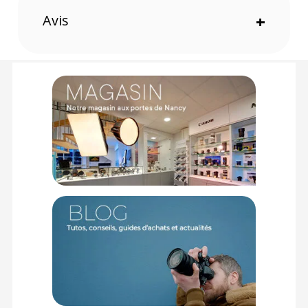
accroc, offrant une expérience de réglage fluide et précise,
Avis
+
idéale pour les prises de vue professionnelles.
Montage et démontage rapide
Grâce à un système de montage rapide, la poignée peut être
installée et retirée en quelques secondes, ce qui permet une
configuration plus rapide et plus efficace.
Design ergonomique
Le design ergonomique de la poignée assure une prise en
main confortable, réduisant la fatigue lors de longues
sessions de tournage et permettant un meilleur contrôle.
Emplacement innovant pour strap
Un emplacement dédié pour le strap améliore la stabilité et
facilite l’ajustement de la prise en main, offrant une meilleure
sécurité et un confort accru.
Caractéristiques du SmallRig 4326 Poignée de
commande de mise au point pour DJI série RS :
Compatibilité : DJI RS 2/3 Pro/4/4 Pro