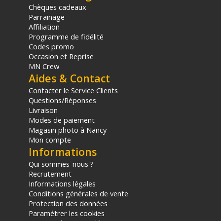
d'achat, sur la base d'une expédition Chronopost 24H vers un point
Chèques cadeaux
relais situé en France continentale uniquement, valable uniquement
Parrainage
sur les produits de moins de 1m et moins de 20Kg.
Affiliation
(2) Sous réserve d'éligibilité.
Programme de fidélité
(3) Nombre de points Fidélité estimés, hors remises au panier, basé
Codes promo
sur le prix TTC en €, les points seront effectivement calculés dans le
Occasion et Reprise
panier.
MN Crew
Aides & Contact
Contacter le Service Clients
Questions/Réponses
Livraison
Modes de paiement
Magasin photo à Nancy
Mon compte
Informations
Qui sommes-nous ?
Recrutement
Informations légales
Conditions générales de vente
Protection des données
Paramétrer les cookies