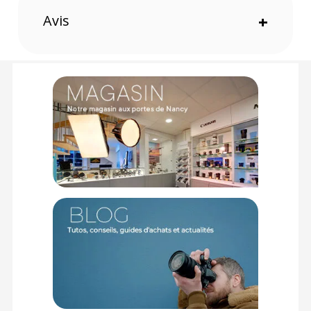
DJI RS2, RS3 Pro, RS4 et RS4 Pro, garantissant une parfaite
Avis
+
intégration et une expérience utilisateur optimale.
Utilisation en mode inversé
Elle offre une grande flexibilité en permettant une utilisation
en mode inversé, ce qui est idéal pour explorer des angles
de prise de vue variés et créatifs.
Ergonomie améliorée
Son design ergonomique permet une prise en main
confortable, réduisant la fatigue lors des prises de vue
prolongées et assurant un meilleur contrôle de l'appareil.
Montage rapide et modulaire
La poignée permet de monter et démonter rapidement des
accessoires comme un moniteur, un microphone, ou encore
une batterie V-mount, offrant ainsi une flexibilité maximale
pour les utilisateurs professionnels.
Caractéristiques du Smallrig 4327 Focus Control Double
poignée pour DJI série RS :