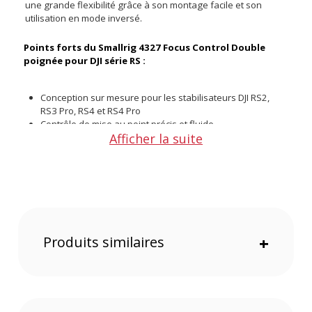
une grande flexibilité grâce à son montage facile et son
utilisation en mode inversé.
Points forts du Smallrig 4327 Focus Control Double
poignée pour DJI série RS :
Conception sur mesure pour les stabilisateurs DJI RS2,
RS3 Pro, RS4 et RS4 Pro
Contrôle de mise au point précis et fluide
Afficher la suite
Compatible avec une utilisation en mode inversé
Conception ergonomique pour une prise en main
confortable
Montage rapide et flexible d'accessoires
Construction robuste en alliage d'aluminium et plastique
Contrôle de mise au point précis
Produits similaires
+
La Smallrig 4327 permet un contrôle sans échelons de la
mise au point grâce à sa molette fluide, offrant ainsi une
précision idéale pour les prises de vue de haute qualité.
Compatibilité avec plusieurs stabilisateurs DJI
Cette poignée est spécifiquement adaptée aux stabilisateurs