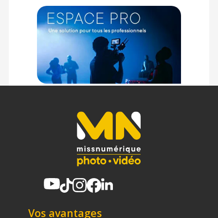
Compatibilité : DJI RS2/RS3 Pro/RS4/RS4 Pro
Contrôle sans fil : Oui, sans fil propriétaire intégré
Alimentation : Batterie intégrée
Consommation d'énergie : 0,5 W
Courant de fonctionnement : 1 A
Montage : 1x Cold Shoe, 1x 1/4"-20 avec trous de repère, 1x
3/8"-16 avec trous de repère, 1x Rail NATO
Matériau de construction : Alliage d'aluminium et plastique
Dimensions : 520 x 209 x 66 mm
Poids : 851 g
CONTENU DU CARTON
1 x Smallrig 4327 Focus Control Double poignée pour DJI série
RS
Offre valable jusqu'au 07-08-2026 inclus.
Code EAN Smallrig 4327 Focus Control Double poignée pour
DJI série RS - Stabilisateur - Achat et prix :
6941590017563
Garantie 2 ans
Vos avantages
(1) Offre valable jusqu'au 31 Décembre 2030 à partir de 49 euros