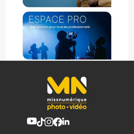
RGB LED :
GÉNÉRAL
Type : Lampe LED RGBCW
Marque : SmallRig
Température couleur : 2500-10000K
Charge : PD rapide (65W, 2h)
Dimensions : 119,3 x 89,9 x 97,4 mm
FONCTIONNALITÉS
Réglage : G/M
Mode papier couleur : ROSCO, LEE
Modes : HSI et RGBCW
Éclairage : 12 effets d'éclairage
Contrôle : Via application
Compatibilité : Accessoires Bowens
ALIMENTATION
Options :
Batterie intégrée
Adaptateur secteur
Powerbank
Poignée batterie