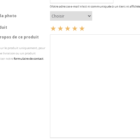
(Votre adresse e-mail n'est ni communiquée à un tiers ni affichée
la photo
duit
opos de ce produit
 sur le produit uniquement, pour
e livraison ou un produit
iser notre
formulaire de contact
.