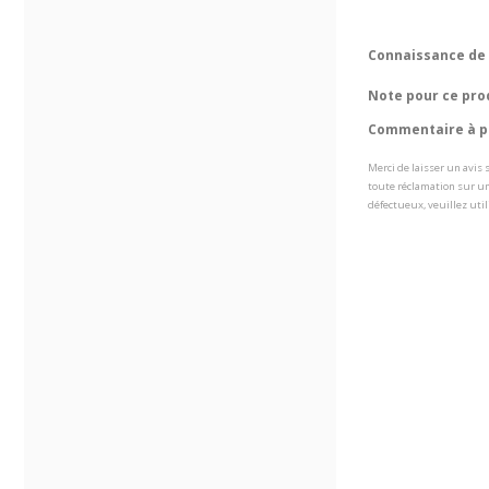
Connaissance de 
Note pour ce pro
Commentaire à pr
Merci de laisser un avis
toute réclamation sur un
défectueux, veuillez util