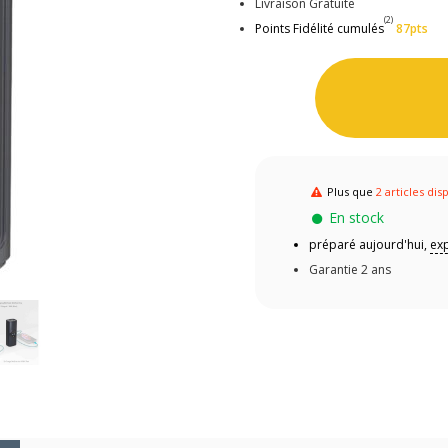
Livraison Gratuite
(2)
Points Fidélité cumulés
87pts
Plus que
2 articles dis
En stock
préparé aujourd'hui,
exp
Garantie 2 ans