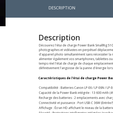
DESCRIPTION
Description
Découvrez l'étui de charge Power Bank SmallRig 510
photographes et vidéastes en perpétuel déplacement
d'appareil photo simultanément sans nécessiter la m
alimenter également vos smartphones, tablettes ou 
temps réel l'état de charge de chaque emplacement e
définitivement l'angoisse de la panne d'énergie lors
Caractéristiques de l'étui de charge Power Ban
Compatibilité : Batteries Canon LP-E6 / LP-E6N / LP-E
Capacité de la Power Bank intégrée : 13 600 mAh (4
Recharge des batteries : 2 emplacements avec charg
Connectivité et puissance : Port USB-C 36W (Entrée/S
Affichage : Écran HD affichant le niveau de la batte
Sécurité : Protections intelligentes intégrées (surcha