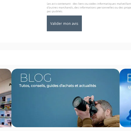
Les avis contenant : des liens ou codes informatiques malveillant
d'autres marchands, des informations personnelles ou des propo
pas publiés.