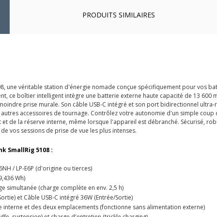
PRODUITS SIMILAIRES
8, une véritable station d'énergie nomade conçue spécifiquement pour vos batt
, ce boîtier intelligent intègre une batterie externe haute capacité de 13 600
oindre prise murale. Son câble USB-C intégré et son port bidirectionnel ultra-ra
autres accessoires de tournage. Contrôlez votre autonomie d'un simple coup d'œ
t de la réserve interne, même lorsque l'appareil est débranché. Sécurisé, robu
 de vos sessions de prise de vue les plus intenses.
k SmallRig 5108 :
6NH / LP-E6P (d'origine ou tierces)
9,436 Wh)
e simultanée (charge complète en env. 2,5 h)
ortie) et Câble USB-C intégré 36W (Entrée/Sortie)
rie interne et des deux emplacements (fonctionne sans alimentation externe)
uffe, surtension) et charge d'entretien (trickle charging)