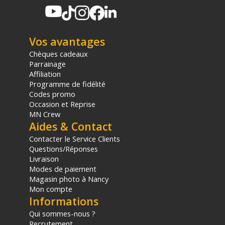
PHYSIQUE
Matériaux : Alliage d’aluminium, acier inoxydable, ABS,
caoutchouc, polyamide renforcé
Vos avantages
Poids net : 720g
Chèques cadeaux
Dimensions produit : 101.5 x 159.4 x 214.5 mm
Parrainage
Charge max supportée : 600 g
Affiliation
Programme de fidélité
FONCTIONNALITÉ
Codes promo
Type de stabilisation : Ressort + Amortisseur hydraulique
Occasion et Reprise
Réglage d’amortissement : oui, via molette
MN Crew
Ventouse : 4 pouces, avec protection anti-poussière
Aides & Contact
Vitesse max recommandée (extérieur véhicule) : 100 km/h
Contacter le Service Clients
avec sangle (non incluse)
Questions/Réponses
Livraison
CONTENU DU CARTON
Modes de paiement
1x Bras amortisseur
Magasin photo à Nancy
1x Ventouse
Mon compte
1x Couvercle anti-poussière pour ventouse
Informations
1x Extension bras
1x Adaptateur
Qui sommes-nous ?
Recrutement
1x Plaque de montage