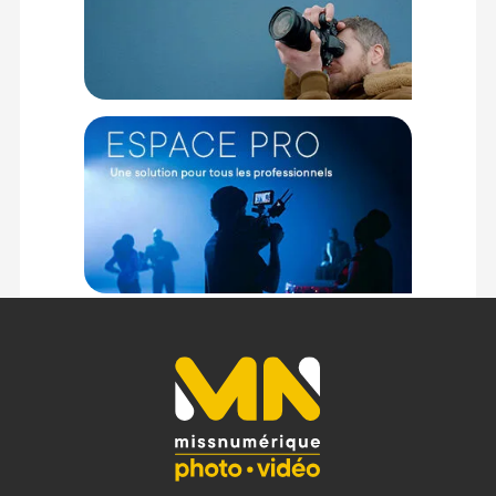
réglage dynamique de la suspension.
Fixation sécurisée et mobilité
La ventouse 4" à vide manuel garantit une tenue ferme
(jusqu’à 600g) sur surface lisse. Associée à une protection
contre les rayures et un étui de transport rigide, elle assure
un usage mobile sécurisé, même à vitesse élevée (jusqu’à
100 km/h avec sangle en option).
Caractéristiques
du bras amortisseur mini 5123 par
Smallrig :
GENERAL
Nom : Smallrig 5123 bras amortisseur mini
Référence : 5123
Marque : Smallrig
EAN : 6941590021539
COMPATIBILITE
Appareils : DJI Osmo Pocket 3 / GoPro HERO13 / HERO12 /
HERO11 / HERO10 / HERO9 / Insta360 X4 / X3 / DJI Osmo
Action 5 / 4 / 3 (avec cage 1/4") / Filetage supporté : 1/4"-20