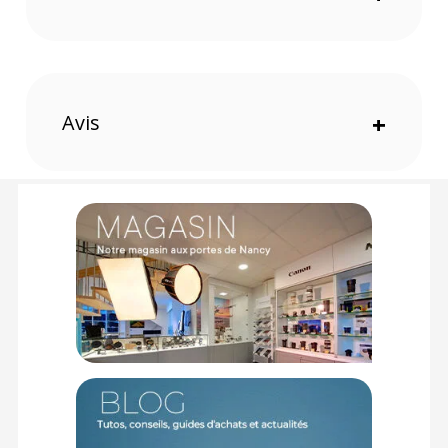
Fixation solide sur surfaces lisses, supporte jusqu’à 600 g
Compatibilité : DJI Pocket 3, GoPro HERO13, Insta360 X4, et
autres caméras avec pas de vis 1/4"
Molette intégrée pour ajuster l’amortissement selon le
terrain
Utilisation en véhicule
Avis
+
Étui rigide inclus pour protéger et emporter facilement
l’ensemble
Alliage d’aluminium, acier inoxydable, plastique renforcé
Montage rapide avec contrepoids et adaptateur fournis
Stabilité professionnelle en mouvement
Grâce à son système hybride ressort + amortisseur
hydraulique, le bras élimine efficacement les vibrations
générées lors des tournages embarqués. Résultat : des
vidéos fluides, exploitables sans post-traitement.
Adaptabilité maximale
Conçu pour une large compatibilité, il accueille de
nombreuses caméras avec filetage 1/4" comme les DJI Osmo
Pocket 3, GoPro HERO13 et Insta360 X4, tout en intégrant un