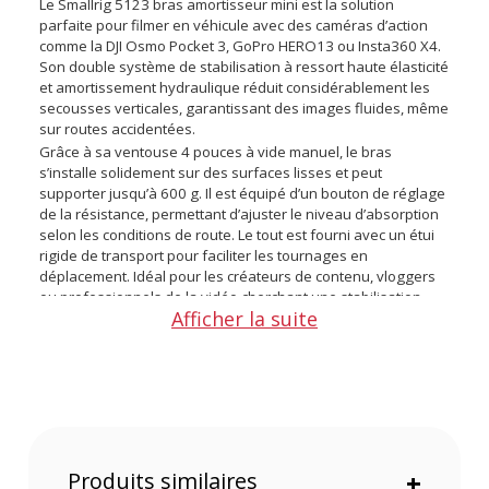
Le Smallrig 5123 bras amortisseur mini est la solution
parfaite pour filmer en véhicule avec des caméras d’action
comme la DJI Osmo Pocket 3, GoPro HERO13 ou Insta360 X4.
Son double système de stabilisation à ressort haute élasticité
et amortissement hydraulique réduit considérablement les
secousses verticales, garantissant des images fluides, même
sur routes accidentées.
Grâce à sa ventouse 4 pouces à vide manuel, le bras
s’installe solidement sur des surfaces lisses et peut
supporter jusqu’à 600 g. Il est équipé d’un bouton de réglage
de la résistance, permettant d’ajuster le niveau d’absorption
selon les conditions de route. Le tout est fourni avec un étui
rigide de transport pour faciliter les tournages en
déplacement. Idéal pour les créateurs de contenu, vloggers
ou professionnels de la vidéo cherchant une stabilisation
Afficher la suite
embarquée compacte, fiable et performante.
Points forts du bras amortisseur mini 5123 par
Smallrig
:
Association d’un ressort haute élasticité et d’un
amortisseur hydraulique.
Produits similaires
+
Ventouse 4" ultra-fiable