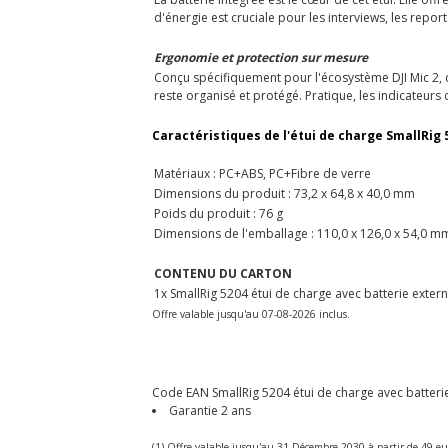
d'énergie est cruciale pour les interviews, les rep
Ergonomie et protection sur mesure
Conçu spécifiquement pour l'écosystème DJI Mic 2, c
reste organisé et protégé. Pratique, les indicateurs
Caractéristiques de l'étui de charge SmallRig 
Matériaux : PC+ABS, PC+Fibre de verre
Dimensions du produit : 73,2 x 64,8 x 40,0 mm
Poids du produit : 76 g
Dimensions de l'emballage : 110,0 x 126,0 x 54,0 m
CONTENU DU CARTON
1x SmallRig 5204 étui de charge avec batterie extern
Offre valable jusqu'au 07-08-2026 inclus.
Code EAN SmallRig 5204 étui de charge avec batterie 
Garantie 2 ans
(1) Offre valable jusqu'au 31 Décembre 2030 à partir de 49 eu