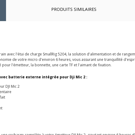
PRODUITS SIMILAIRES
rain avec l'étui de charge SmallRig 5204, la solution d'alimentation et de range
tonomie de votre micro d'environ 6 heures, vous assurant une tranquillité d'esp
é pour l'émetteur, la bonnette, une carte TF et l'aimant de fixation.
avec batterie externe intégrée pour Dji Mic 2 :
ur DJI Mic 2
entaire
ait
nt
ffre une recharge complète à votre émetteur DJI Mic 2, ajoutant environ 6 heures 