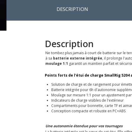
DESCRIPTION
Description
Ne tombez plus jamais à court de batterie sur le ter
à sa
batterie externe intégrée
, il prolonge l'au
moulage 1:1
garantit un maintien parfait et sécuris
Points forts de l'étui de charge SmallRig 5204 
Solution de charge et de rangement pour émette
Batterie intégrée pour 6h d'autonomie supplém
Moulage sur mesure 1:1 pour un ajustement parf
Indicateurs de charge visibles de l'extérieur
Compartiments pour bonnette, carte TF et aima
Conception compacte et robuste en PC+ABS
Une autonomie étendue pour vos tournages
La batterie intégrée est le cœur de cet étui. Elle o