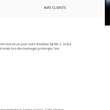
AVIS
CLIENTS
ment tout-en-un pour votre émetteur DJI Mic 2. Grâce
rit totale lors des tournages prolongés. Son
d'enregistrement à votre session. Cette réserve