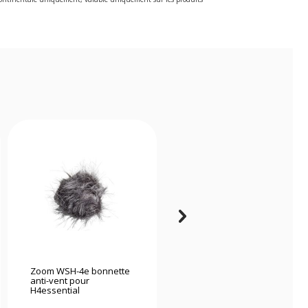
Zoom WSH-4e bonnette
Zoom Sacoche souple
anti-vent pour
de transport pour F8 ou
H4essential
F4 + accessoires