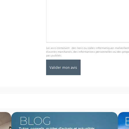
Les avis contenant : des liens ou codes informatiques malveillant
d'autres marchands, des informations personnelles ou des propo
pas publiés.