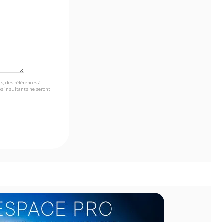
s, des références à
s insultants ne seront