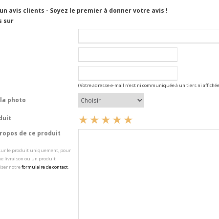
cun avis clients - Soyez le premier à donner votre avis !
s sur
(Votre adresse e-mail n'est ni communiquée à un tiers ni affichée
la photo
duit
opos de ce produit
 sur le produit uniquement, pour
e livraison ou un produit
iser notre
formulaire de contact
.