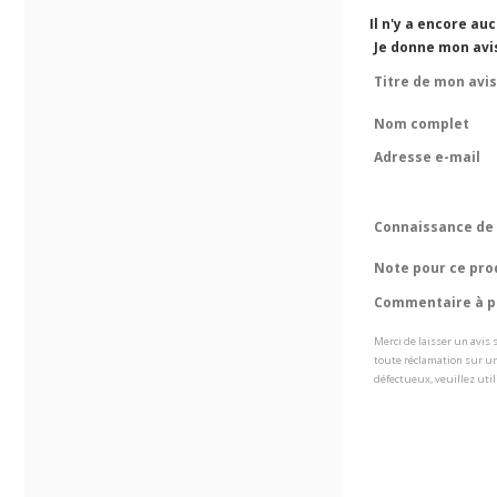
Il n'y a encore au
Je donne mon avi
Titre de mon avis
Nom complet
Adresse e-mail
Connaissance de 
Note pour ce pro
Commentaire à pr
Merci de laisser un avis
toute réclamation sur un
défectueux, veuillez util