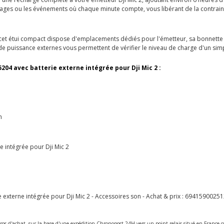
ortages ou les événements où chaque minute compte, vous libérant de la contrai
et étui compact dispose d'emplacements dédiés pour l'émetteur, sa bonnette ant
 de puissance externes vous permettent de vérifier le niveau de charge d'un simp
5204 avec batterie externe intégrée pour Dji Mic 2 :
m
e intégrée pour Dji Mic 2
externe intégrée pour Dji Mic 2 - Accessoires son - Achat & prix :
69415900251
ros d'achat, sur la base d'une expédition Chronopost 24H vers un point relais situé en Franc