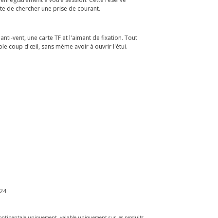
nte de chercher une prise de courant.
i-vent, une carte TF et l'aimant de fixation. Tout
le coup d'œil, sans même avoir à ouvrir l'étui.
24
e continentale uniquement, valable uniquement sur les produits