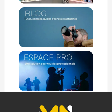
ARRI pour rig épaule - Cage - Achat & prix :
6941590023076
Garantie 2 ans
(1) Offre valable jusqu'au 31 Décembre 2030 à partir de 49 euros
d'achat, sur la base d'une expédition Chronopost 24H vers un point
relais situé en France continentale uniquement, valable uniquement
sur les produits de moins de 1m et moins de 20Kg.
(2) Sous réserve d'éligibilité.
(3) Nombre de points Fidélité estimés, hors remises au panier, basé
sur le prix TTC en €, les points seront effectivement calculés dans le
panier.