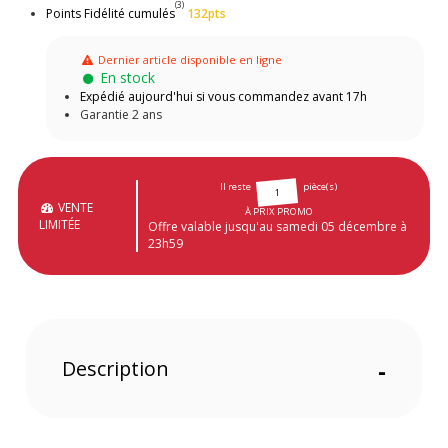
(3)
Points Fidélité cumulés
132pts
Dernier article disponible en ligne
En stock
Expédié aujourd'hui si vous commandez avant 17h
Garantie 2 ans
Il reste
pièce(s)
1
VENTE
À PRIX PROMO
LIMITÉE
Offre valable jusqu'au samedi 05 décembre à
23h59
Description
-