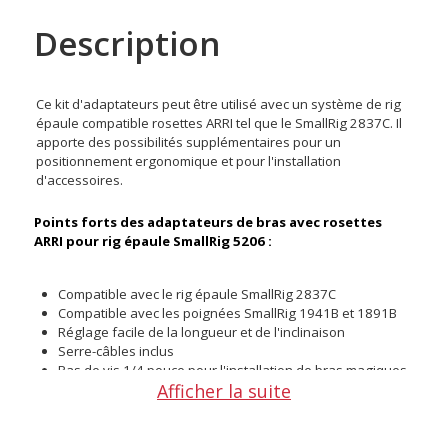
Description
Ce kit d'adaptateurs peut être utilisé avec un système de rig
épaule compatible rosettes ARRI tel que le SmallRig 2837C. Il
apporte des possibilités supplémentaires pour un
positionnement ergonomique et pour l'installation
d'accessoires.
Points forts des adaptateurs de bras avec rosettes
ARRI pour rig épaule SmallRig 5206 :
Compatible avec le rig épaule SmallRig 2837C
Compatible avec les poignées SmallRig 1941B et 1891B
Réglage facile de la longueur et de l'inclinaison
Serre-câbles inclus
Pas de vis 1/4 pouce pour l'installation de bras magiques
Afficher la suite
Ces adaptateurs ont des rosettes ARRI aux extrémités pour
faciliter le réglage de l'angle d'inclinaison. Vous pouvez y