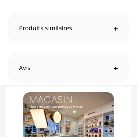
fixer des poignées telles que les SmallRig 1941B et 1891B.
Les pas de vis 1/4 pouce permettent l'installation de bras
magiques. Ajustez la longueur des bras facilement et utilisez
les serre-câbles inclus pour sécuriser vos connexions.
Produits similaires
+
Caractéristiques des adaptateurs de bras avec rosettes
ARRI pour rig épaule SmallRig 5206 :
PHYSIQUE
Matériaux : Alliage d'aluminium ; Acier inoxydable ; Silicone ;
PC+ABS
Avis
+
Dimensions : 196 x 38 x 35,3 mm
Poids : 396 grammes
CONTENU DU CARTON
2x Adaptateurs de bras d'extension avec Rosettes ARRI
SmallRig 5206
1x Carte de garantie
Offre valable jusqu'au 06-08-2026 inclus.
Code EAN SmallRig 5206 adaptateurs de bras avec rosettes