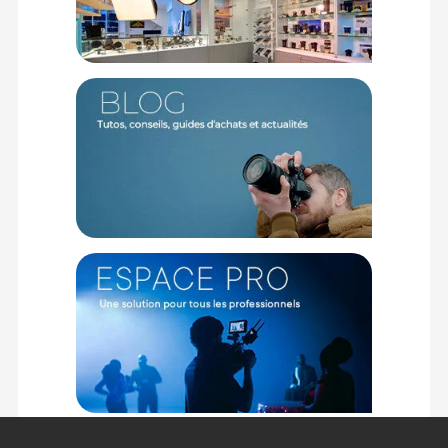
Réglages fluides et pratiques
Grâce à une rotule ajustable à 360° et une vis moletée
ergonomique, le réglage des angles se fait sans outil,
rapidement et précisément. Un trou de fixation permet
également un serrage renforcé à l’aide de la clé Allen incluse.
Protection de l’équipement
Des patins intégrés au niveau des connexions protègent vos
appareils contre les rayures et l’usure, prolongeant ainsi leur
durée de vie.
Caractéristiques du Support bras magique 11" 5309 par
Smallrig :
GENERAL
Modèle : Support bras magique 11" 5309
Marque : Smallrig
Référence : 5309
TECHNIQUE
Longueur : 28 cm