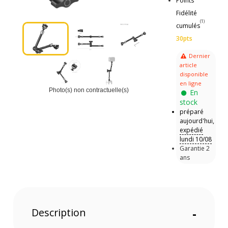
Points
Fidélité
(1)
cumulés
30pts
Dernier
article
disponible
en ligne
Photo(s) non contractuelle(s)
En
stock
préparé
aujourd'hui,
expédié
lundi 10/08
Garantie 2
ans
Description
-