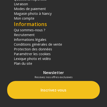
Code EAN Smallrig 5309 support bras magique 11" - Fixation &
Livraison
harnais - Achat et prix :
6941590023540
Modes de paiement
Garantie 2 ans
Magasin photo à Nancy
Mon compte
(1) Nombre de points Fidélité estimés, hors remises au panier, basé
Informations
sur le prix TTC en €, les points seront effectivement calculés dans le
Qui sommes-nous ?
panier.
Recrutement
Informations légales
Conditions générales de vente
Protection des données
Paramétrer les cookies
Lexique photo et vidéo
Plan du site
Newsletter
Recevez nos offres exclusives
Inscrivez-vous