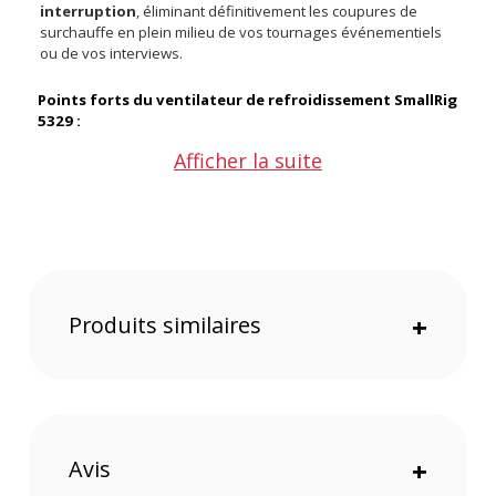
interruption
, éliminant définitivement les coupures de
surchauffe en plein milieu de vos tournages événementiels
ou de vos interviews.
Points forts du ventilateur de refroidissement SmallRig
5329 :
Afficher la suite
Vitesse atteignant 7000 tours pour une dissipation
thermique immédiate
Silence de fonctionnement préservant la qualité de vos
prises de son
Batterie intégrée garantissant un refroidissement
autonome sur le terrain
Conception ultra-légère n'alourdissant pas votre
Produits similaires
+
stabilisateur motorisé
Châssis en alliage d'aluminium assurant une robustesse
à toute épreuve
Compatibilité étendue avec les hybrides phares Sony et
Canon
Plage thermique de fonctionnement idéale pour les
conditions extrêmes
Avis
+