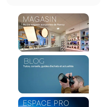
Un refroidissement sur mesure pour les vidéastes
La hantise de la surchauffe lors de l'enregistrement de
fichiers vidéo lourds est désormais de l'histoire ancienne. En
propulsant un flux d'air ajustable de 4500 à 7000 tours par
minute directement sur le dos de votre boîtier, ce système
abaisse drastiquement la température du capteur et du
processeur. Sur le terrain, cela se traduit par la possibilité de
filmer des interviews fleuves ou des cérémonies en continu,
sans craindre l'arrêt brutal de votre caméra. De plus, avec un
niveau sonore extrêmement contenu oscillant entre 36,6 et
40,9 décibels, la ventilation reste suffisamment discrète pour
ne pas polluer vos pistes audio lors des prises de son de
proximité.
Une ergonomie pensée pour le mouvement
Avec un poids plume d'environ 102 grammes et des
dimensions extrêmement compactes, ce module s'intègre
naturellement à votre configuration sans déséquilibrer la
nacelle de votre stabilisateur ni alourdir votre prise en main à
main levée. Fabriqué en polycarbonate et en alliage
d'aluminium, il offre une excellente résistance aux aléas des
tournages tout en facilitant la dissipation thermique passive
par son châssis. Sa large plage de températures de