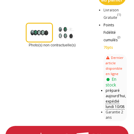
Livraison
(1)
Gratuite
Points
Fidélité
(2)
cumulés
Photo(s) non contractuelle(s)
70pts
Dernier
article
disponible
en ligne
En
stock
préparé
aujourd'hui,
expédié
lundi 10/08
Garantie 2
ans