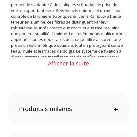
permet de s'adapter à de multiples scénarios de prise de
vue, en apportant des effets visuels uniques et un meilleur
contrôle de la lumière. Fabriqués en verre Rainbow à haute
teneur en alumine, ces filtres se distinguent par leur
robustesse, leur résistance aux chocs et aux rayures, ainsi
que par leur stabilité chimique. Les revêtements multicouches
appliqués sur les deux faces de chaque filtre assurent une
précision colorimétrique optimale, tout en protégeant contre
l’eau, l’huile et les traces de doigts. Le système de fixation à
clipser garantit une installation rapide et sûre, sans retirer
Afficher la suite
l'objectif. Un couvercle en silicone est également inclus pour
protéger l’ensemble lors du transport ou du rangement.
Caractéristiques du Kit de filtres pour DJI Osmo Action
5 Pro / 4 5412 par SmallRig :
Dimensions (chaque filtre) : 40,0 x 40,0 x 5,9 mm
Poids : 31,6 g
Produits similaires
+
Matériaux : Verre arc-en-ciel à haute teneur en alumine,
alliage d'aluminium, silicone
CONTENU DU CARTON