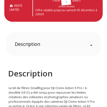
Il reste
pièce(s)
1
VENTE
À PRIX PROMO
LIMITÉE
Offre valable jusqu'au samedi 05 décembre à
23h59
Description
-
Description
Le kit de filtres SmallRig pour DJI Osmo Action 5 Pro / 4
(modèle 5412) a été conçu pour repousser les limites
créatives des vidéastes et photographes amateurs ou
professionnels équipés des caméras DJI Osmo Action 5 Pro
ou Action 4. Grâce à une sélection variée de filtres, ce kit