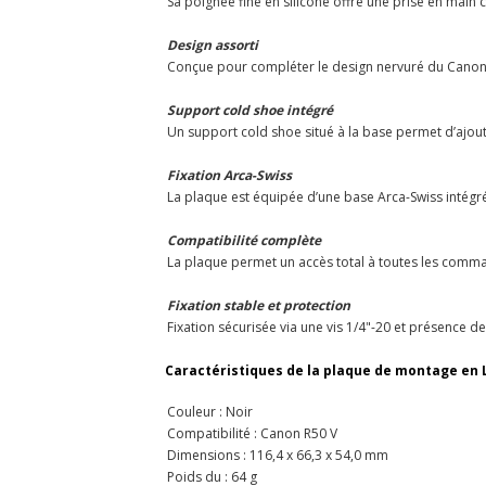
Sa poignée fine en silicone offre une prise en main 
Design assorti
Conçue pour compléter le design nervuré du Canon R
Support cold shoe intégré
Un support cold shoe situé à la base permet d’ajout
Fixation Arca-Swiss
La plaque est équipée d’une base Arca-Swiss intégré
Compatibilité complète
La plaque permet un accès total à toutes les comma
Fixation stable et protection
Fixation sécurisée via une vis 1/4"-20 et présence de
Caractéristiques de la plaque de montage en L
Couleur : Noir
Compatibilité : Canon R50 V
Dimensions : 116,4 x 66,3 x 54,0 mm
Poids du : 64 g