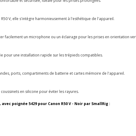
confortable et sécurisée, idéale pour les prises prolongées.
50 V, elle s'intègre harmonieusement à l'esthétique de l'appareil.
er facilement un microphone ou un éclairage pour les prises en orientation vert
e pour une installation rapide sur les trépieds compatibles.
ndes, ports, compartiments de batterie et cartes mémoire de l'appareil.
 coussinets en silicone pour éviter les rayures.
 avec poignée 5429 pour Canon R50 V - Noir par SmallRig :