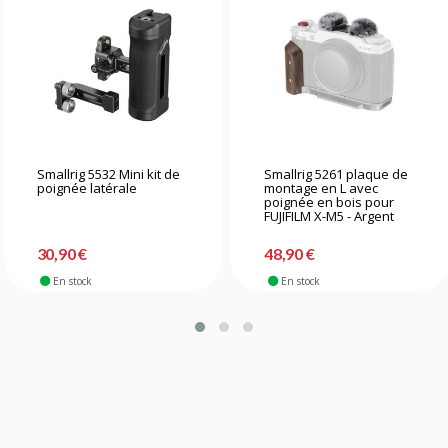
Smallrig 5532 Mini kit de
Smallrig 5261 plaque de
poignée latérale
montage en L avec
poignée en bois pour
FUJIFILM X-M5 - Argent
30,90 €
48,90 €
En stock
En stock