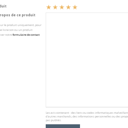
duit
opos de ce produit
 sur le produit uniquement, pour
e livraison ou un produit
iser notre
formulaire de contact
.
Les avis contenant : des liens ou codes informatiques malveillant
d'autres marchands, des informations personnelles ou des propo
pas publiés.