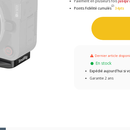
Paiement en plusieurs fois
jusqu'
(2)
Points Fidélité cumulés
34pts
Dernier article dispon
En stock
Expédié aujourd'hui si
Garantie 2 ans