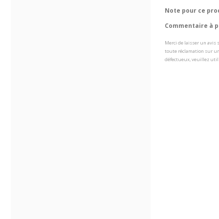
Note pour ce pro
Commentaire à pr
Merci de laisser un avis
toute réclamation sur un
défectueux, veuillez util