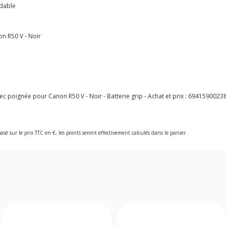
ydable
n R50 V - Noir
poignée pour Canon R50 V - Noir - Batterie grip - Achat et prix :
6941590023
asé sur le prix TTC en €, les points seront effectivement calculés dans le panier.