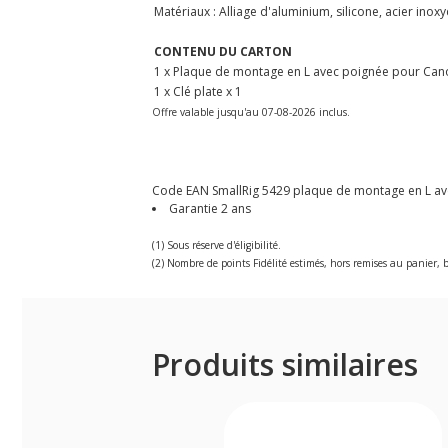
Matériaux : Alliage d'aluminium, silicone, acier inox
CONTENU DU CARTON
1 x Plaque de montage en L avec poignée pour Cano
1 x Clé plate x 1
Offre valable jusqu'au 07-08-2026 inclus.
Code EAN SmallRig 5429 plaque de montage en L avec 
Garantie 2 ans
(1) Sous réserve d'éligibilité.
(2) Nombre de points Fidélité estimés, hors remises au panier, b
Produits similaires