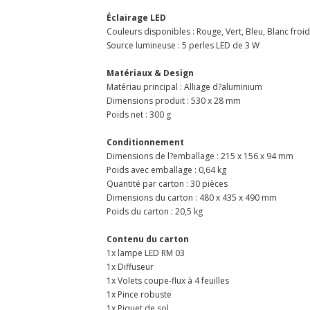
Éclairage LED
Couleurs disponibles : Rouge, Vert, Bleu, Blanc froi
Source lumineuse : 5 perles LED de 3 W
Matériaux & Design
Matériau principal : Alliage d?aluminium
Dimensions produit : 530 x 28 mm
Poids net : 300 g
Conditionnement
Dimensions de l?emballage : 215 x 156 x 94 mm
Poids avec emballage : 0,64 kg
Quantité par carton : 30 pièces
Dimensions du carton : 480 x 435 x 490 mm
Poids du carton : 20,5 kg
Contenu du carton
1x lampe LED RM 03
1x Diffuseur
1x Volets coupe-flux à 4 feuilles
1x Pince robuste
1x Piquet de sol