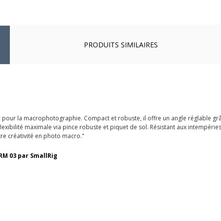
PRODUITS SIMILAIRES
pour la macrophotographie. Compact et robuste, il offre un angle réglable grâc
 flexibilité maximale via pince robuste et piquet de sol. Résistant aux intempérie
tre créativité en photo macro."
RM 03 par SmallRig