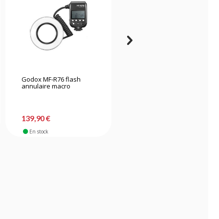
Godox MF-R76 flash
Godox MF12 flash ring
annulaire macro
macro
139,90 €
99,90 €
En stock
En stock