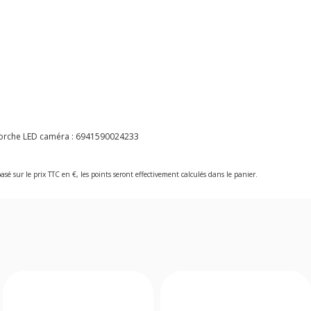
torche LED caméra :
6941590024233
asé sur le prix TTC en €, les points seront effectivement calculés dans le panier.