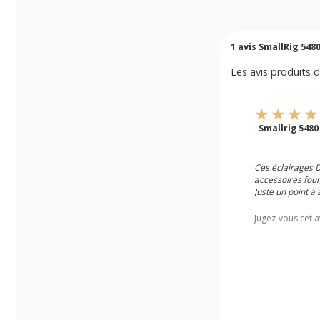
1
avis SmallRig 548
Les avis produits d
Smallrig 548
Ces éclairages D
accessoires four
Juste un point à 
Jugez-vous cet a