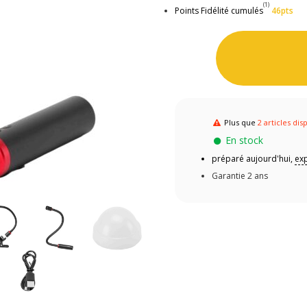
(1)
Points Fidélité cumulés
46pts
Plus que
2 articles dis
En stock
préparé aujourd'hui,
ex
Garantie 2 ans