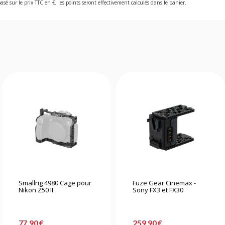
asé sur le prix TTC en €, les points seront effectivement calculés dans le panier.
Smallrig 4980 Cage pour
Fuze Gear Cinemax -
Nikon Z50 II
Sony FX3 et FX30
77,90 €
259,90 €