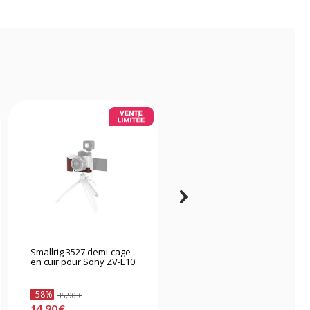
Smallrig 3527 demi-cage
Smallrig 3525 Vlogger kit
en cuir pour Sony ZV-E10
pour Sony ZV-E10
-58%
-71%
35,90 €
129,90 €
14,90 €
37,90 €