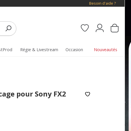
Besoin d'aide ?
stProd
Régie & Livestream
Occasion
Nouveautés
 cage pour Sony FX2