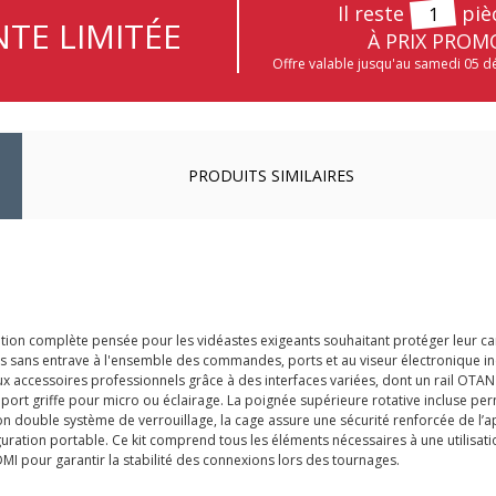
Il reste
piè
1
TE LIMITÉE
À PRIX PROM
Offre valable jusqu'au samedi 05 
PRODUITS SIMILAIRES
lution complète pensée pour les vidéastes exigeants souhaitant protéger leur 
ès sans entrave à l'ensemble des commandes, ports et au viseur électronique in
x accessoires professionnels grâce à des interfaces variées, dont un rail OTAN
port griffe pour micro ou éclairage. La poignée supérieure rotative incluse per
 son double système de verrouillage, la cage assure une sécurité renforcée de l’
guration portable. Ce kit comprend tous les éléments nécessaires à une utilisat
I pour garantir la stabilité des connexions lors des tournages.