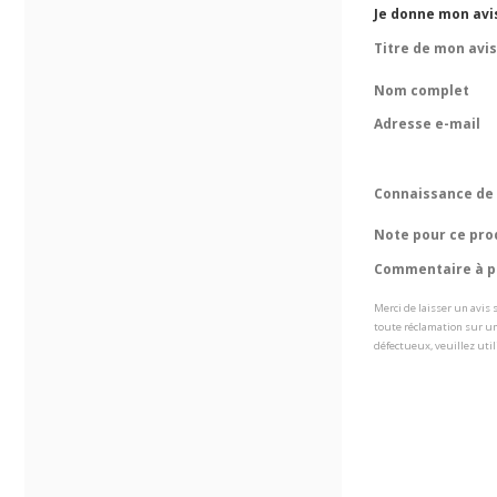
Je donne mon avis
Titre de mon avis
Nom complet
Adresse e-mail
Connaissance de 
Note pour ce pro
Commentaire à pr
Merci de laisser un avis
toute réclamation sur un
défectueux, veuillez util