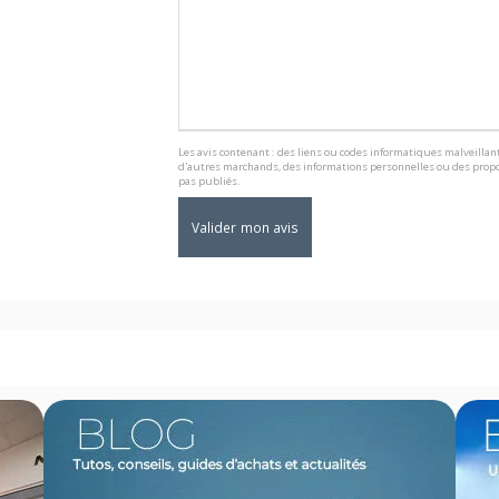
Les avis contenant : des liens ou codes informatiques malveillant
d'autres marchands, des informations personnelles ou des propo
pas publiés.