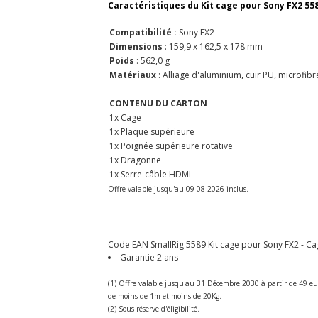
Caractéristiques du Kit cage pour Sony FX2 558
Compatibilité :
Sony FX2
Dimensions
: 159,9 x 162,5 x 178 mm
Poids
: 562,0 g
Matériaux
: Alliage d'aluminium, cuir PU, microfibr
CONTENU DU CARTON
1x Cage
1x Plaque supérieure
1x Poignée supérieure rotative
1x Dragonne
1x Serre-câble HDMI
Offre valable jusqu'au 09-08-2026 inclus.
Code EAN SmallRig 5589 Kit cage pour Sony FX2 - Cage
Garantie 2 ans
(1) Offre valable jusqu'au 31 Décembre 2030 à partir de 49 eu
de moins de 1m et moins de 20Kg.
(2) Sous réserve d'éligibilité.