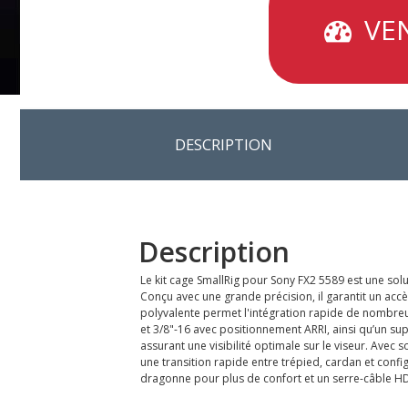
VEN
DESCRIPTION
Description
Le kit cage SmallRig pour Sony FX2 5589 est une so
Conçu avec une grande précision, il garantit un acc
polyvalente permet l'intégration rapide de nombreu
et 3/8"-16 avec positionnement ARRI, ainsi qu’un sup
assurant une visibilité optimale sur le viseur. Avec
une transition rapide entre trépied, cardan et confi
dragonne pour plus de confort et un serre-câble HDM