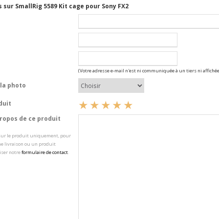
 sur SmallRig 5589 Kit cage pour Sony FX2
(Votre adresse e-mail n'est ni communiquée à un tiers ni affichée
la photo
duit
opos de ce produit
 sur le produit uniquement, pour
e livraison ou un produit
iser notre
formulaire de contact
.