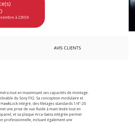
ce(s)
O
décembre à 23h59
AVIS
CLIENTS
caméra tout en maximisant ses capacités de montage.
clinable du Sony FX2. Sa conception modulaire et
 HawkLock intégré, des filetages standards 1/4"-20
met une prise de vue fluide à main levée tout en
appareil, et sa plaque Arca-Swiss intégrée permet
ion professionnelle, incluant également une