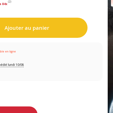
(2)
a 84x
Ajouter au panier
ible en ligne
édié lundi 10/08