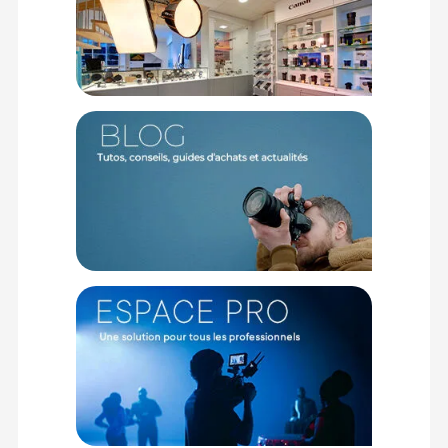
Cable 5730 :
Marque : SmallRig
Modèle : Câble de données USB-C en spirale droit vers coudé
5730
Connectique : USB-C droit vers USB-C coudé
Transfert de données : USB 2.0
Protocoles de charge supportés : USB PD 3.1 et PD 3.0
Puissance maximale : 240W
Matériaux : TPU et alliage d'aluminium
Dimensions : 350 x 12 x 7 mm
Poids : 57 +/- 5 grammes
Remarque de compatibilité : Incompatible avec certains
ordinateurs comme le Dell Inspiron 14 Plus
Longueur : 145cm
CONTENU DU CARTON
1x Câble de données USB-C en spirale
1x Manuel d'utilisation
1x Carte de garantie
Offre valable jusqu'au 07-08-2026 inclus.