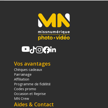
Code EAN SmallRig 5730 câble de données spiralé USB-C
coudé 35cm à 145cm - Câble USB - Achat et Prix :
6941590030586
Garantie 2 ans
(1) Nombre de points Fidélité estimés, hors remises au panier, basé
sur le prix TTC en €, les points seront effectivement calculés dans le
panier.
Vos avantages
Chèques cadeaux
Parrainage
Affiliation
Programme de fidélité
Codes promo
Occasion et Reprise
MN Crew
Aides & Contact