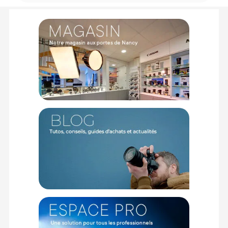
L'ingénieux système de fermeture magnétique couplé à une
découpe sur mesure au niveau de l'optique vous permet de
dégainer et de shooter en une fraction de seconde. Doté
d'une bandoulière amovible en cuir PU et d'une poche
interne discrète pour carte SD, il s'utilise aussi bien en
housse autonome élégante qu'en module d'insertion
protecteur au sein de votre sac à dos de transport.
Caractéristiques du sac en cuir SmallRig 5986 :
Marque : SmallRig
Modèle : Sac de rangement en cuir pour FUJIFILM X-E5 /
X100VI (Marron) 5986
Compatibilité boîtier : FUJIFILM X-E5 avec objectif XF 23mm
f/2.8 R WR, FUJIFILM X100VI
Compatibilité additionnelle : Parfaitement compatible avec le
demi-étui en cuir SmallRig installé sur l'appareil
Type de fermeture : Magnétique à accès ultra-rapide
Rangement interne : Poche discrète dédiée pour carte SD ou
chiffon de nettoyage
Matériaux : Cuir véritable, microfibre, cuir PU, alliage de zinc
Dimensions : 153 x 63 x 102 mm
Poids : 204,7 +/- 5 grammes