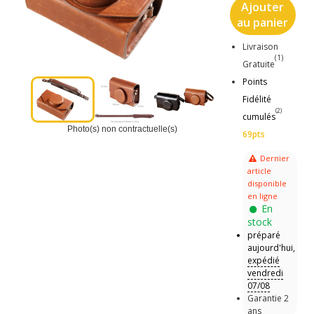
Ajouter
au panier
Livraison
(1)
Gratuite
Points
Fidélité
(2)
cumulés
Photo(s) non contractuelle(s)
69pts
Dernier
article
disponible
en ligne
En
stock
préparé
aujourd'hui,
expédié
vendredi
07/08
Garantie 2
ans