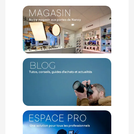
une fraction de seconde sans sortir totalement le boîtier.
Doté d'une bandoulière amovible en cuir PU, il s'utilise aussi
bien comme housse autonome chic que comme module
d'insertion protecteur au cœur de votre sac de transport
principal.
Caractéristiques du sac en cuir SmallRig 5987 :
Marque : SmallRig
Modèle : Sac de rangement en cuir 5987
Couleur : Noir
Compatibilité principale : FUJIFILM X-E5 avec objectif XF 23mm
f/2.8 R WR
Compatibilité secondaire : FUJIFILM X100VI
Particularité de montage : Parfaitement compatible avec le
demi-étui en cuir SmallRig installé
Système de fermeture : Fixation magnétique à accès ultra-
rapide
Rangement interne : Compartiment dissimulé pour cartes SD
et accessoires
Matériaux : Cuir véritable, microfibre, cuir PU et alliage de zinc
Dimensions : 153 x 63 x 102 mm
Poids : 210,4 +/- 5 grammes