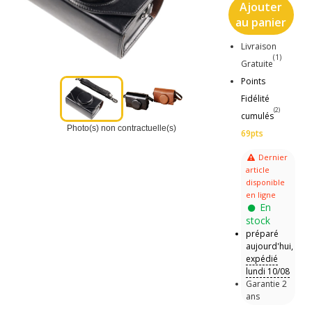
Ajouter
au panier
Livraison
(1)
Gratuite
Points
Fidélité
(2)
cumulés
Photo(s) non contractuelle(s)
69pts
Dernier
article
disponible
en ligne
En
stock
préparé
aujourd'hui,
expédié
lundi 10/08
Garantie 2
ans