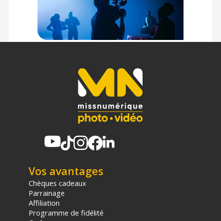
CONTENU DU CARTON
1x Sac de rangement en cuir noir
1x Bandoulière amovible en cuir PU
Offre valable jusqu'au 08-08-2026 inclus.
Code EAN SmallRig 5987 sac de rangement en cuir pour
Fujifilm X-E5 et X100VI - Noir - Housse et étui pour appareil
photo - Achat et Prix :
6941590030272
Garantie 2 ans
(1) Offre valable jusqu'au 31 Décembre 2030 à partir de 49 euros
d'achat, sur la base d'une expédition Chronopost 24H vers un point
relais situé en France continentale uniquement, valable uniquement
sur les produits de moins de 1m et moins de 20Kg.
Vos avantages
(2) Nombre de points Fidélité estimés, hors remises au panier, basé
Chèques cadeaux
sur le prix TTC en €, les points seront effectivement calculés dans le
Parrainage
panier.
Affiliation
Programme de fidélité