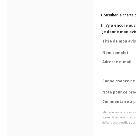
Consulter la charte 
Il n'y a encore au
Je donne mon avis
Titre de mon avis
Nom complet
Adresse e-mail
Connaissance de 
Note pour ce pro
Commentaire à pr
Merci de laisser un avis
toute réclamation sur un
défectueux, veuillez util