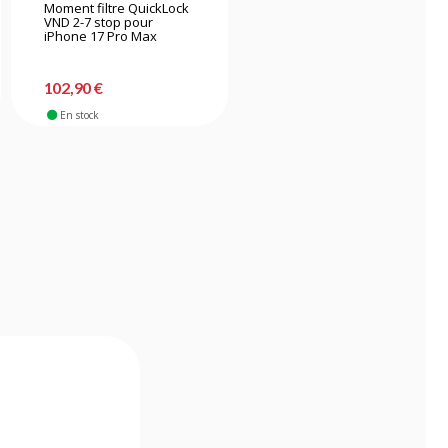
Moment filtre QuickLock
Smallrig 6069 kit de
VND 2-7 stop pour
filtres UV pour iPhone 17
iPhone 17 Pro Max
Pro Max - Argent
102,90 €
16,90 €
En stock
Nouveauté