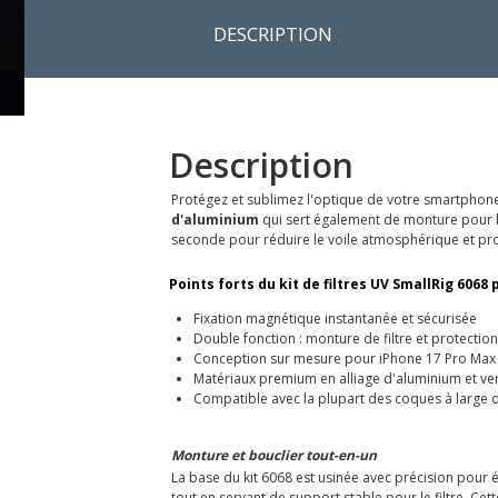
DESCRIPTION
Description
Protégez et sublimez l'optique de votre smartphone 
d'aluminium
qui sert également de monture pour le
seconde pour réduire le voile atmosphérique et proté
Points forts du kit de filtres UV SmallRig 6068 
Fixation magnétique instantanée et sécurisée
Double fonction : monture de filtre et protection
Conception sur mesure pour iPhone 17 Pro Max
Matériaux premium en alliage d'aluminium et ve
Compatible avec la plupart des coques à large
Monture et bouclier tout-en-un
La base du kit 6068 est usinée avec précision pour 
tout en servant de support stable pour le filtre. Cet