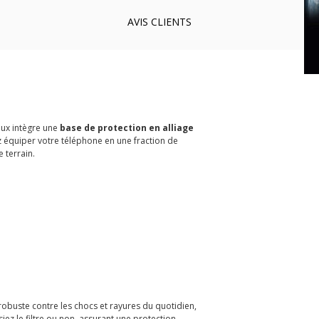
AVIS
CLIENTS
eux intègre une
base de protection en alliage
 équiper votre téléphone en une fraction de
 terrain.
obuste contre les chocs et rayures du quotidien,
siez le filtre ou non, assurant une protection