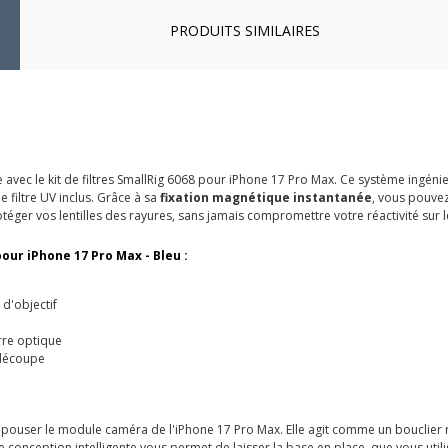
PRODUITS SIMILAIRES
avec le kit de filtres SmallRig 6068 pour iPhone 17 Pro Max. Ce système ingéni
 filtre UV inclus. Grâce à sa
fixation magnétique instantanée
, vous pouvez
ger vos lentilles des rayures, sans jamais compromettre votre réactivité sur le
pour iPhone 17 Pro Max - Bleu :
 d'objectif
rre optique
 découpe
épouser le module caméra de l'iPhone 17 Pro Max. Elle agit comme un bouclier r
te conception intelligente vous permet de laisser la base en place, que vous utili