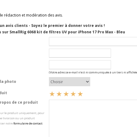
de rédaction et modération des avis.
cun avis clients - Soyez le premier à donner votre avis !
 sur SmallRig 6068 kit de filtres UV pour iPhone 17 Pro Max - Bleu
(Votre adresse e-mail n'est ni communiquée à un tiers ni affichée
la photo
duit
opos de ce produit
 sur le produit uniquement, pour
e livraison ou un produit
iser notre
formulaire de contact
.