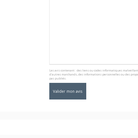
Les avis contenant : des liens ou codes informatiques malveillant
d'autres marchands, des informations personnelles ou des propo
pas publiés.