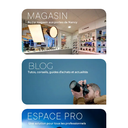
Matériaux : Alliage d'aluminium, Verre optique
Dimensions du produit : 67,5 x 37,5 x 3,3 mm
Poids du produit : environ 11g
Dimensions de l'emballage : 90,5 x 67,5 x 15,5 mm
CONTENU DU CARTON
1x Support pour iPhone 17 Pro Max
1x Filtre UV
1x Kit de nettoyage
1x Manuel d'utilisation
Offre valable jusqu'au 07-08-2026 inclus.
Code EAN SmallRig 6069 kit de filtres UV pour iPhone 17 Pro
Max - Argent - Filtre - Achat & prix :
6941590029351
Garantie 2 ans
(1) Nombre de points Fidélité estimés, hors remises au panier, basé
sur le prix TTC en €, les points seront effectivement calculés dans le
panier.