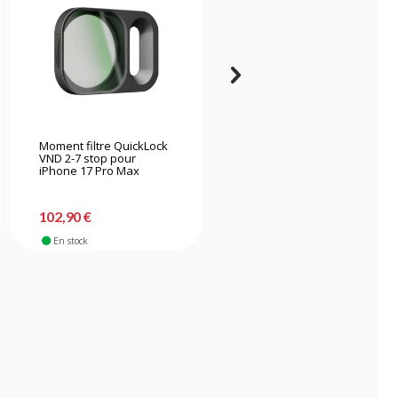
Moment filtre QuickLock
Smallrig 6068 kit de
VND 2-7 stop pour
filtres UV pour iPhone 17
iPhone 17 Pro Max
Pro Max - Bleu
102,90 €
16,90 €
En stock
Nouveauté