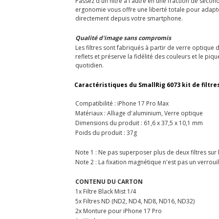
Passez d'un filtre à l'autre en une fraction de seco
ergonomie vous offre une liberté totale pour adapt
directement depuis votre smartphone.
Qualité d'image sans compromis
Les filtres sont fabriqués à partir de verre optiqu
reflets et préserve la fidélité des couleurs et le p
quotidien.
Caractéristiques du SmallRig 6073 kit de filtr
Compatibilité : iPhone 17 Pro Max
Matériaux : Alliage d'aluminium, Verre optique
Dimensions du produit : 61,6 x 37,5 x 10,1 mm
Poids du produit : 37g
Note 1 : Ne pas superposer plus de deux filtres sur l
Note 2 : La fixation magnétique n'est pas un verrouill
CONTENU DU CARTON
1x Filtre Black Mist 1/4
5x Filtres ND (ND2, ND4, ND8, ND16, ND32)
2x Monture pour iPhone 17 Pro