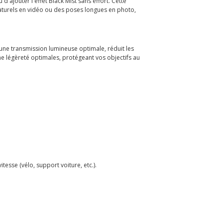
'ajouter l'effet Black Mist sans effort. Cette
aturels en vidéo ou des poses longues en photo,
 une transmission lumineuse optimale, réduit les
une légèreté optimales, protégeant vos objectifs au
tesse (vélo, support voiture, etc.).