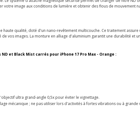
nde. Le système d'attache magnétique sécurisé permet de changer de filtre ND ou d
er votre image aux conditions de lumière et obtenir des flous de mouvement n
e de haute qualité, doté d'un nano-revêtement multicouche. Ce traitement assure
iqué de vos images. La monture en alliage d'aluminium garantit une durabilité et 
es ND et Black Mist carrés pour iPhone 17 Pro Max - Orange :
'objectif ultra grand-angle 0,5x pour éviter le vignettage.
age mécanique ; ne pas utiliser lors d'activités à fortes vibrations ou à grande vi