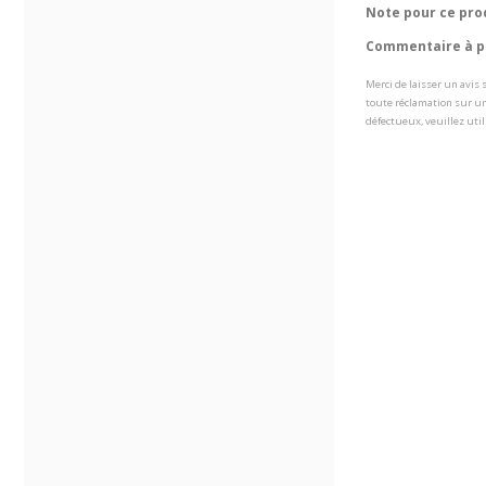
Note pour ce pro
Commentaire à pr
Merci de laisser un avis
toute réclamation sur un
défectueux, veuillez util