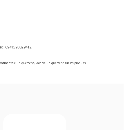
ix :
6941590029412
e continentale uniquement, valable uniquement sur les produits