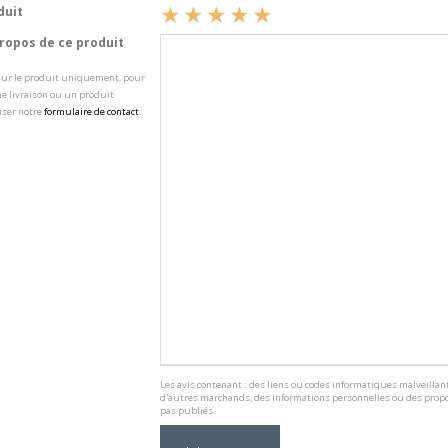
duit
opos de ce produit
 sur le produit uniquement, pour
e livraison ou un produit
iser notre
formulaire de contact
.
Les avis contenant : des liens ou codes informatiques malveillant
d'autres marchands, des informations personnelles ou des propo
pas publiés.